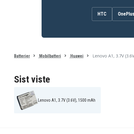
Batteriet erstatter:
B5765620003
BL161
HTC
OnePlu
C634104130T
HB4F1
Lenovo B5765620003
Batteriet er kompatibelt med følgende produkter:
At&t Impulse 4G
Blu Rave
Lenovo A1, 3.7V (3.6
Batterier
Mobilbatteri
Huawei
Huawei A103
Huawei A105
Huawei A113
Huawei A115
Huawei A520
Huawei Ascend G306T
Sist viste
Huawei CHT8000
Huawei E5
Huawei E5832
Huawei E5832s
Huawei E5838
Huawei E583X
Huawei E586
Huawei E586E
Huawei E6939
Huawei M860
Lenovo A1, 3.7V (3.6V), 1500 mAh
Huawei Pocket WiFi
Huawei P51
C01HW
Huawei T8808D
Huawei Titan
Huawei U8230
Huawei U8800
Huawei Z101
Huawei ideos U8800H
Inq Chat 3
Inq Chat 3G