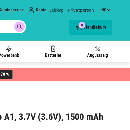
Selskap
|
Privatperson
Kundeservice
Konto
NO
0
Handlekurv
Powerbank
Batterier
Augustsalg
70 %
L
vo A1, 3.7V (3.6V), 1500 mAh