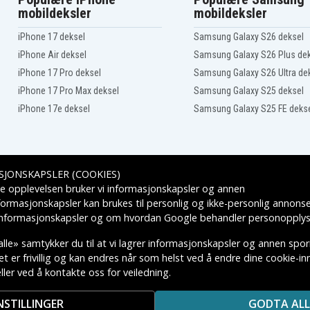
mobildeksler
mobildeksler
iPhone 17 deksel
Samsung Galaxy S26 deksel
iPhone Air deksel
Samsung Galaxy S26 Plus de
iPhone 17 Pro deksel
Samsung Galaxy S26 Ultra de
iPhone 17 Pro Max deksel
Samsung Galaxy S25 deksel
iPhone 17e deksel
Samsung Galaxy S25 FE deks
SJONSKAPSLER (COOKIES)
Leveringsalternativer
e opplevelsen bruker vi informasjonskapsler og annen
formasjonskapsler kan brukes til personlig og ikke-personlig annons
 informasjonskapsler
og om hvordan
Google behandler personopplys
lle» samtykker du til at vi lagrer informasjonskapsler og annen spo
 er frivillig og kan endres når som helst ved å endre dine cookie-inns
ler ved å kontakte oss for veiledning.
KTIVE VAREMERKES EIERE.
NSTILLINGER
GODTA ALL