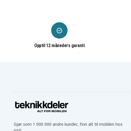
Lenovo C101
Lenovo LePhone 3G W1
Lenovo Lphone 3GC101
Lenovo Lphone 3GW100
Lenovo W100
Lenovo W101
Opptil 12 måneders garanti
Gjør som 1 000 000 andre kunder, finn alt til mobilen hos
oss!