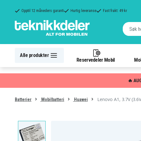
Opptil 12 måneders garanti
Hurtig leveranse
Fast frakt: 49 kr
Alle produkter
Reservedeler Mobil
Mob
🔥 AU
Lenovo A1, 3.7V (3.6
Batterier
Mobilbatteri
Huawei