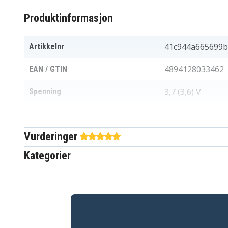
Produktinformasjon
41c944a665699b
Artikkelnr
4894128033462
EAN / GTIN
3,7 (3,6) V
Spenning
Li-ion
Batteri type
Vurderinger
Huawei
Passer til merke
Kategorier
Ja
Overladingsbeskyttelse
65,23 x 41,98 x 
Mål
1500 mAh
Kapasitet