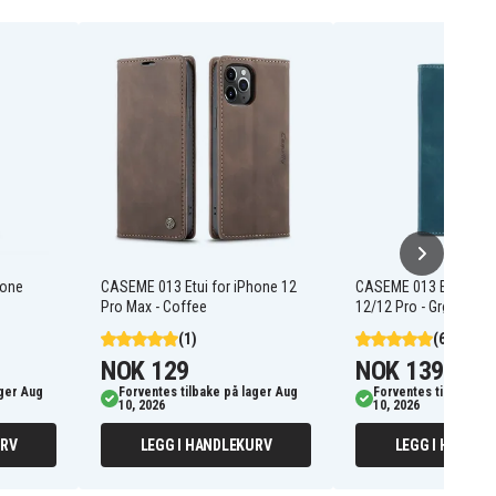
hone
CASEME 013 Etui for iPhone 12
CASEME 013 Etui for 
Pro Max - Coffee
12/12 Pro - Grønn
(1)
(6)
NOK 129
NOK 139
ager Aug
Forventes tilbake på lager Aug
Forventes tilbake på
10, 2026
10, 2026
URV
LEGG I HANDLEKURV
LEGG I HANDLE