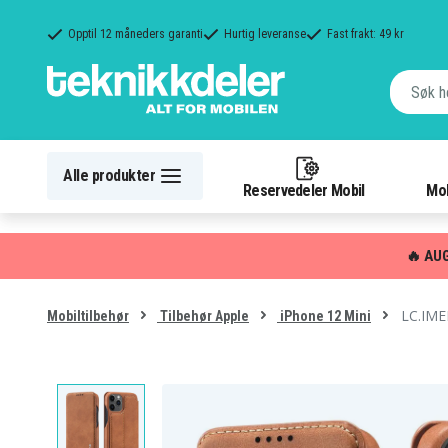
Opptil 12 måneders garanti
Hurtig leveranse
Fast frakt: 49 kr
Alle produkter
Reservedeler Mobil
Mob
🔥 AU
LC.IMEE
Mobiltilbehør
Tilbehør Apple
iPhone 12 Mini