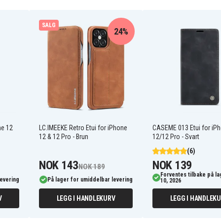
SALG
24%
ne 12
LC.IMEEKE Retro Etui for iPhone
CASEME 013 Etui for iP
12 & 12 Pro - Brun
12/12 Pro - Svart
(6)
NOK 143
NOK 139
NOK 189
Forventes tilbake på l
levering
På lager for umiddelbar levering
10, 2026
V
LEGG I HANDLEKURV
LEGG I HANDLEK