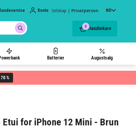
Selskap
|
Privatperson
Kundeservice
Konto
NO
0
Handlekurv
Powerbank
Batterier
Augustsalg
70 %
L
Etui for iPhone 12 Mini - Brun