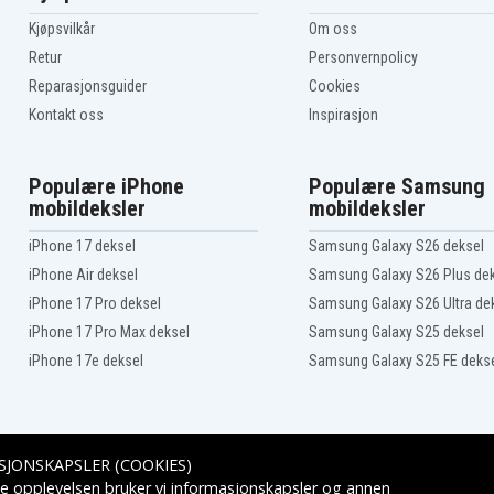
Kjøpsvilkår
Om oss
Retur
Personvernpolicy
Reparasjonsguider
Cookies
Kontakt oss
Inspirasjon
Populære iPhone
Populære Samsung
mobildeksler
mobildeksler
iPhone 17 deksel
Samsung Galaxy S26 deksel
iPhone Air deksel
Samsung Galaxy S26 Plus de
iPhone 17 Pro deksel
Samsung Galaxy S26 Ultra de
iPhone 17 Pro Max deksel
Samsung Galaxy S25 deksel
iPhone 17e deksel
Samsung Galaxy S25 FE deks
SJONSKAPSLER (COOKIES)
Leveringsalternativer
e opplevelsen bruker vi informasjonskapsler og annen