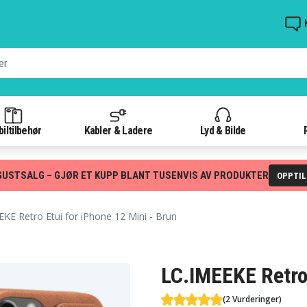
iltilbehør
Kabler & Ladere
Lyd & Bilde
GUSTSALG – GJØR ET KUPP BLANT TUSENVIS AV PRODUKTER
OPPTI
KE Retro Etui for iPhone 12 Mini - Brun
LC.IMEEKE Retro 
(2 Vurderinger)