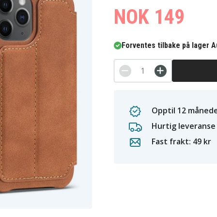
NOK 149
Forventes tilbake på lager A
Opptil 12 månede
Hurtig leveranse
Fast frakt: 49 kr