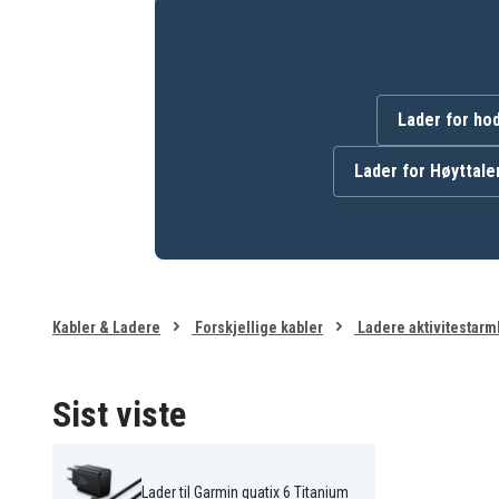
SiGN
Varemerke
Lader for ho
Passer følgende smartklokker:
Garmin Approach G12
Garmin Approach S10
Lader for Høyttale
Garmin Approach S20
Garmin Approach S20
CT10 Bundle
Garmin Approach S42
Garmin Approach S50
Garmin Approach S60
Garmin Approach S62
Premium
Garmin Approach S70
Garmin Approach X10
47mm
Garmin D2 Air
Garmin D2 Charlie
Garmin D2 Delta PX
Garmin D2 Delta S
Kabler & Ladere
Forskjellige kabler
Ladere aktivitestar
Garmin Descent Mk1
Garmin Descent Mk2
Garmin Descent Mk3
Garmin Descent Mk3
43mm
51mm
Sist viste
Garmin Enduro 2
Garmin Enduro 3
Garmin Epix Pro (Gen 2)
Garmin Epix Pro (Gen 2)
Sapphire 42mm
Sapphire 47mm
Garmin Epix Pro (Gen 2)
Garmin Epix Pro (Gen 2)
Standard 42mm
Standard 47mm
Lader til Garmin quatix 6 Titanium