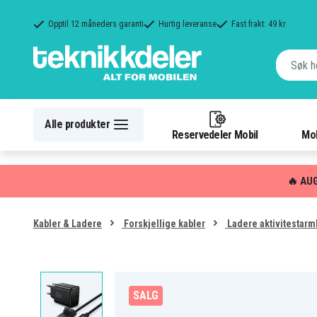
Opptil 12 måneders garanti
Hurtig leveranse
Fast frakt: 49 kr
Alle produkter
Reservedeler Mobil
Mob
🔥 AU
Kabler & Ladere
Forskjellige kabler
Ladere aktivitestar
SALG