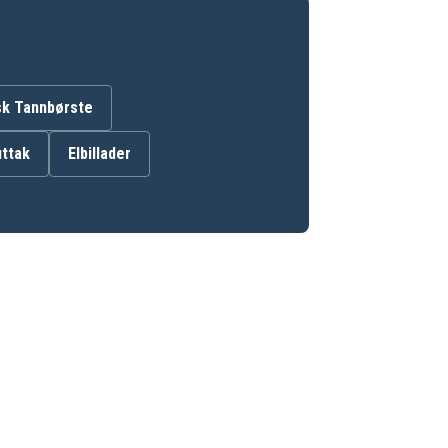
isk Tannbørste
ttak
Elbillader