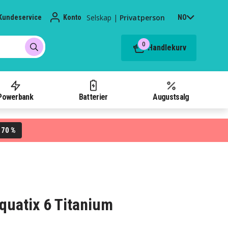
Selskap
|
Privatperson
Kundeservice
Konto
NO
0
Handlekurv
Powerbank
Batterier
Augustsalg
70 %
L
 quatix 6 Titanium