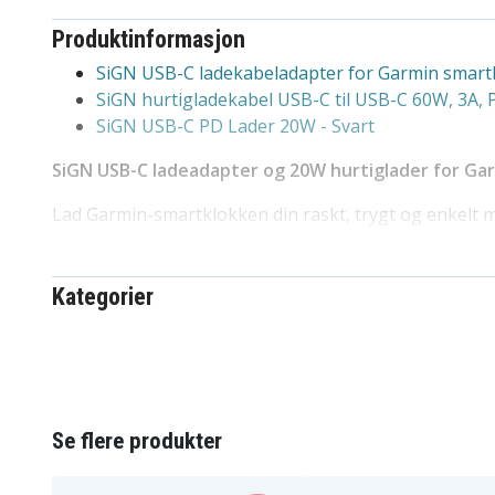
Produktinformasjon
SiGN USB-C ladekabeladapter for Garmin smart
SiGN hurtigladekabel USB-C til USB-C 60W, 3A, P
SiGN USB-C PD Lader 20W - Svart
SiGN USB-C ladeadapter og 20W hurtiglader for Ga
Lad Garmin-smartklokken din raskt, trygt og enkelt
ladeadapteren fra SiGN, sammen med en kraftig 20W 
for hjem, kontor og reiser.
Kategorier
Den kompakte ladeadapteren er spesielt utviklet for
pinners kontakt, og lar deg enkelt koble til en hvilk
stabil og pålitelig lading. Den lille og lette designen 
lommen, vesken eller treningsbagen.
Den medfølgende 20W USB-C PD-veggladeren gir rask
Se flere produkter
sikkerhet og stabil strømforsyning for smartklokken 