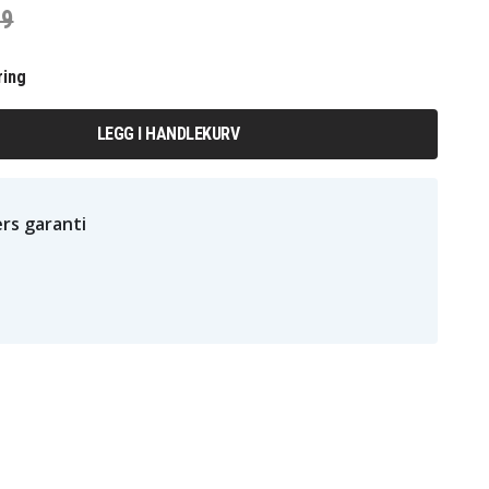
19
ring
LEGG I HANDLEKURV
rs garanti