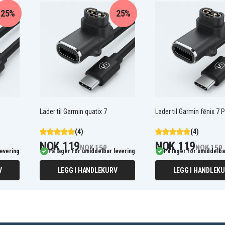
25%
25%
rs ladekontakt
g
Lader til Garmin quatix 7
Lader til Garmin fēnix 7 
(4)
(4)
NOK 119
NOK 119
NOK 159
NOK 159
levering
På lager for umiddelbar levering
På lager for umiddelba
V
LEGG I HANDLEKURV
LEGG I HANDLEK
2b