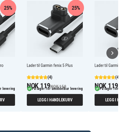
25%
25%
Pro
Lader til Garmin fenix 5 Plus
Lader til Garmin fenix 
(4)
(4)
NOK 119
NOK 119
NOK 159
NOK 15
r levering
På lager for umiddelbar levering
På lager for umiddel
URV
LEGG I HANDLEKURV
LEGG I HANDLE