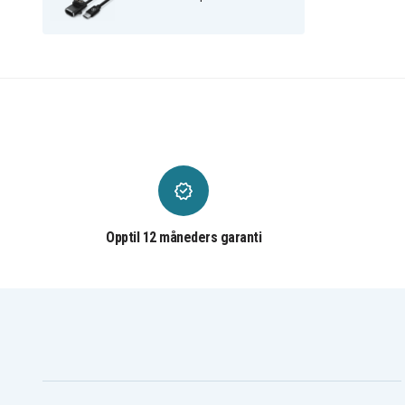
Garmin Epix Sapphire
Garmin Forerunner 165
(Gen 2)
Music
Garmin Forerunner 245
Garmin Forerunner 255
Music
Garmin Forerunner 265
Garmin Forerunner 265
Garmin Forerunner 45
Garmin Forerunner 45S
Plus
Garmin Forerunner 570
Garmin Forerunner 570
42mm
47mm
Garmin Forerunner 645
Garmin Forerunner 745
Music
Garmin Forerunner 935
Garmin Forerunner 945
Garmin Forerunner 955
Garmin Forerunner 965
Garmin Fēnix 8 AMOLED
Garmin Fēnix 8 AMOLE
43mm
47mm
Opptil 12 måneders garanti
Garmin Fēnix 8 Sapphire
Garmin Fēnix 8 Sapphir
AMOLED 47mm
AMOLED 51mm
Garmin Instinct - Espor
Garmin Instinct
Edition
Garmin Instinct 2
Garmin Instinct 2S
Garmin Instinct 3
Garmin Instinct 3
AMOLED 45mm
Garmin Instinct
Garmin Instinct E
Crossover
Garmin Instinct Solar -
Garmin Instinct Solar -
Camo Edition
Surf Edition