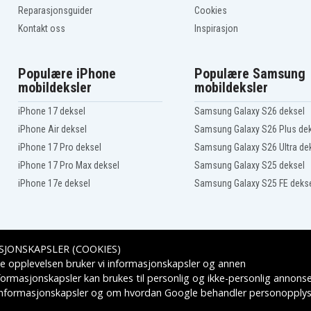
Garmin Legacy Hero-
Rey
Reparasjonsguider
Cookies
serien, First Avenger
Kontakt oss
Inspirasjon
Garmin MARQ Athlete
Garmin MARQ
Commander
Populære iPhone
Populære Samsung
Garmin MARQ Golfer
mobildeksler
mobildeksler
PS
Garmin Tactix 8
iPhone 17 deksel
Samsung Galaxy S26 deksel
Garmin Venu 2
iPhone Air deksel
Samsung Galaxy S26 Plus de
Garmin Venu 3
Garmin Venu 4 45mm
iPhone 17 Pro deksel
Samsung Galaxy S26 Ultra de
Garmin Venu Sq – Music
iPhone 17 Pro Max deksel
Samsung Galaxy S25 deksel
Edition
Garmin Vivoactive 6
iPhone 17e deksel
Samsung Galaxy S25 FE deks
Garmin Vivomove Luxe
Garmin Vívomove Trend
Garmin fenix 5S
Garmin fenix 5X Plus
Garmin fenix 6 Pro and
SJONSKAPSLER (COOKIES)
Sapphire
Leveringsalternativer
e opplevelsen bruker vi informasjonskapsler og annen
Garmin fenix 6S Pro Solar
formasjonskapsler kan brukes til personlig og ikke-personlig annons
Garmin fenix 6X - Pro
 informasjonskapsler
og om hvordan
Google behandler personopplys
and Sapphire editions
Garmin fēnix 7 Pro