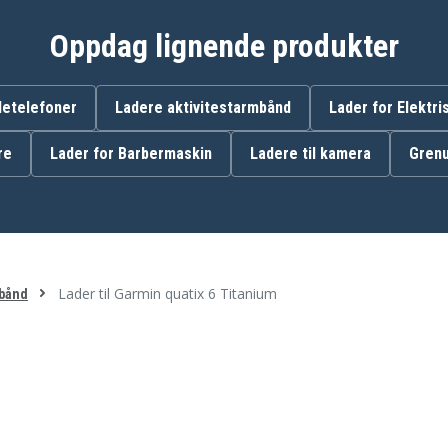
Oppdag lignende produkter
detelefoner
Ladere aktivitestarmbånd
Lader for Elektr
Garmin Approach S12
re
Lader for Barbermaskin
Ladere til kamera
Grenu
Garmin Approach S40
Garmin Approach S60
Garmin Approach S70
42mm
Garmin Bounce 2
Garmin D2 Delta
Garmin Descent G1
Lader til Garmin quatix 6 Titanium
mbånd
Garmin Descent Mk2S
Garmin Enduro
Garmin Epix (Gen 2)
Garmin Epix Pro (Gen 2)
Sapphire 51mm
Garmin Epix Pro (Gen 2)
Standard 51mm