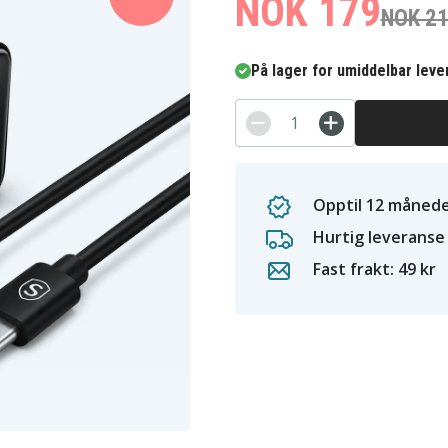
NOK 179
NOK 2
På lager for umiddelbar leve
Opptil 12 månede
Hurtig leveranse
Fast frakt: 49 kr