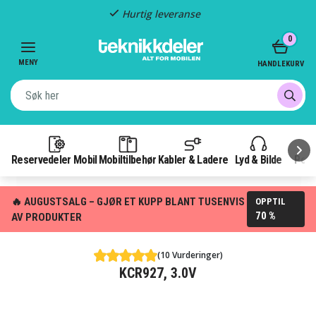
Hurtig leveranse
Item
0
2
of
MENY
HANDLEKURV
3
Reservedeler Mobil
Mobiltilbehør
Kabler & Ladere
Lyd & Bilde
Pow
🔥 AUGUSTSALG – GJØR ET KUPP BLANT TUSENVIS
OPPTIL
70 %
AV PRODUKTER
(10 Vurderinger)
KCR927, 3.0V