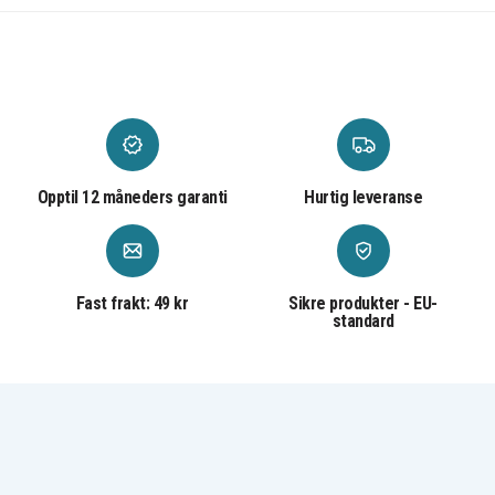
9 mm
Diameter
:
5011LC
BR927
BR927-1W
CR927-1W
DL927
ECR927
KCR927
LM927
Opptil 12 måneders garanti
Hurtig leveranse
Fast frakt: 49 kr
Sikre produkter - EU-
standard