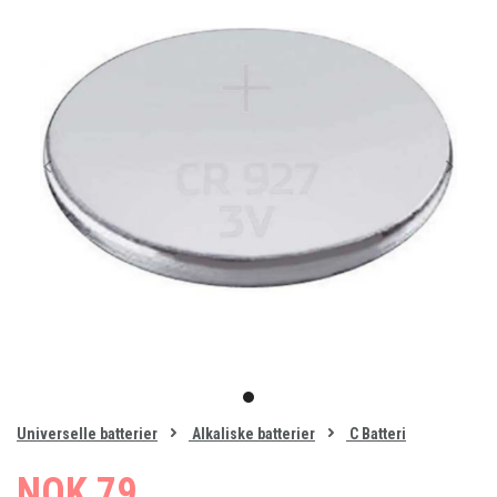
Item
1
item
of
0
Universelle batterier
Alkaliske batterier
C Batteri
1
NOK 79