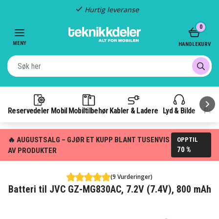
Hurtig leveranse
Item
0
2
of
MENY
HANDLEKURV
3
Reservedeler Mobil
Mobiltilbehør
Kabler & Ladere
Lyd & Bilde
Pow
🔥 AUGUSTSALG – GJØR ET KUPP BLANT TUSENVIS
OPPTIL
70 %
AV PRODUKTER
(9 Vurderinger)
Batteri til JVC GZ-MG830AC, 7.2V (7.4V), 800 mAh