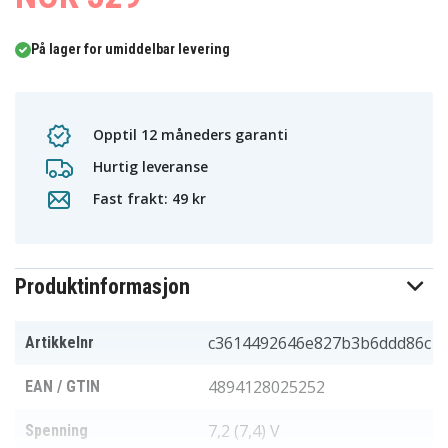
På lager for umiddelbar levering
Opptil 12 måneders garanti
Hurtig leveranse
Fast frakt: 49 kr
Produktinformasjon
c3614492646e827b3b6ddd86c
Artikkelnr
4894128025252
EAN / GTIN
7,2 (7,4) V
Spenning