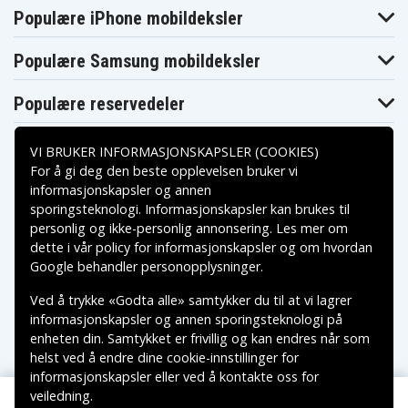
JVC GZ-
Populære iPhone mobildeksler
JVC GZ-MG330H
JVC GZ-MG330R
MG330HUS
JVC GZ-
JVC GZ-MG330S
JVC GZ-MG335
MG330RUS
Populære Samsung mobildeksler
JVC GZ-
JVC GZ-
JVC GZ-MG335H
MG335HUS
MG335WUS
Populære reservedeler
JVC GZ-
JVC GZ-MG35
JVC GZ-MG36
MG340BUS
JVC GZ-
JVC GZ-MG360
JVC GZ-MG360B
MG360BUC
VI BRUKER INFORMASJONSKAPSLER (COOKIES)
JVC GZ-
JVC GZ-MG360S
JVC GZ-MG365
For å gi deg den beste opplevelsen bruker vi
MG360BUS
informasjonskapsler og annen
JVC GZ-
JVC GZ-MG365B
JVC GZ-MG365H
MG365BUS
sporingsteknologi. Informasjonskapsler kan brukes til
Betalingsalternativer
JVC GZ-
personlig og ikke-personlig annonsering. Les mer om
JVC GZ-MG430B
JVC GZ-MG435B
MG430HUS
dette i vår
policy for informasjonskapsler
og om hvordan
JVC GZ-
Leveringsalternativer
JVC GZ-MG437B
JVC GZ-MG465B
Google behandler personopplysninger
.
MG435HUS
JVC GZ-
JVC GZ-
JVC GZ-MG530
MG465BUS
MG530AC
Ved å trykke «Godta alle» samtykker du til at vi lagrer
JVC GZ-
informasjonskapsler og annen sporingsteknologi på
JVC GZ-MG555
JVC GZ-MG575
MG555US
enheten din. Samtykket er frivillig og kan endres når som
JVC GZ-
JVC GZ-
JVC GZ-MG575B
MG575AC
MG575EK
helst ved å endre dine cookie-innstillinger for
JVC GZ-
JVC GZ-
informasjonskapsler eller ved å kontakte oss for
JVC GZ-MG575S
MG575EX
MG610SEU
veiledning.
Copyright © 2026, Spares Nordic AB
JVC GZ-
JVC GZ-