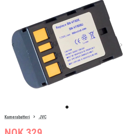
Item
1
item
of
0
Kamerabatteri
JVC
1
NOK 329