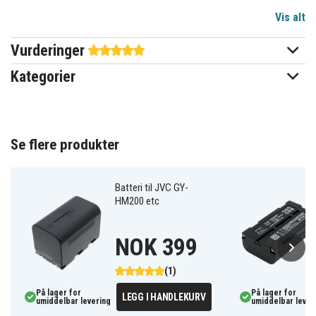
Vis alt
Li-ion
Batteri type
Vurderinger
JVC
Passer til merke
Kategorier
Ja
Overladingsbeskyttelse
Kan brukes i original
Ja
laderen
Se flere produkter
51,85x30,60x18,15 mm
Mål
Batteri til JVC GY-
800 mAh
Kapasitet
HM200 etc
Batteriet erstatter:
NOK 399
BN-VF808U
(1)
På lager for
På lager for
LEGG I HANDLEKURV
umiddelbar levering
umiddelbar lever
Batteriet er kompatibelt med følgende produkter: