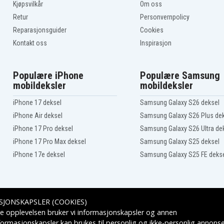
JVC GZ-HM330BEU
Kjøpsvilkår
Om oss
JVC GZ-HM334BEU
Retur
Personvernpolicy
JVC GZ-HM340
JVC GZ-HM350-B
Reparasjonsguider
Cookies
JVC GZ-HM35U
Kontakt oss
Inspirasjon
JVC GZ-HM430SEU
JVC GZ-HM435SEU
JVC GZ-HM440AU
Populære iPhone
Populære Samsung
JVC GZ-HM440BU
mobildeksler
mobildeksler
JVC GZ-HM440RU
JVC GZ-HM445
iPhone 17 deksel
Samsung Galaxy S26 deksel
JVC GZ-HM445AEK
JVC GZ-HM445BEU
iPhone Air deksel
Samsung Galaxy S26 Plus de
JVC GZ-HM445SEK
iPhone 17 Pro deksel
Samsung Galaxy S26 Ultra de
JVC GZ-HM450
iPhone 17 Pro Max deksel
Samsung Galaxy S25 deksel
JVC GZ-HM450-S
JVC GZ-HM450RUS
iPhone 17e deksel
Samsung Galaxy S25 FE deks
JVC GZ-HM50AUS
JVC GZ-HM50U
JVC GZ-HM550AC
JVC GZ-HM550BU
JVC GZ-HM570
SJONSKAPSLER (COOKIES)
JVC GZ-HM570-S
Leveringsalternativer
e opplevelsen bruker vi informasjonskapsler og annen
JVC GZ-HM650
formasjonskapsler kan brukes til personlig og ikke-personlig annons