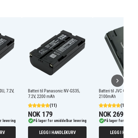
0U, 7.2V,
Batteri til Panasonic NV-GS35,
Batteri til JVC GR-C9, 9
7.2V, 2200 mAh
2100mAh
(11)
(15)
NOK 179
NOK 269
r levering
På lager for umiddelbar levering
På lager for umiddel
URV
LEGG I HANDLEKURV
LEGG I HANDLE