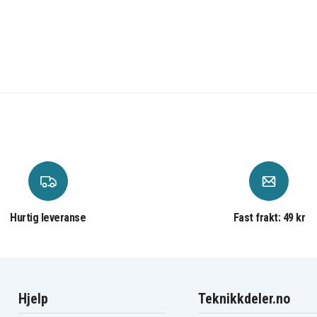
JVC GZ-EX515BEK
JVC GZ-EX555B
JVC GZ-G3
JVC GZ-GX1BEK
JVC GZ-GX1BUS
JVC GZ-HD500
JVC GZ-HD500SEK
JVC GZ-HD510
JVC GZ-HD520BEU
JVC GZ-HD520U
JVC GZ-HD620-B
JVC GZ-HD620BAH
JVC GZ-HD620BUS
JVC GZ-HD760
JVC GZ-HM300
JVC GZ-HM300BUS
Hurtig leveranse
Fast frakt: 49 kr
JVC GZ-HM300U
JVC GZ-HM30AU
JVC GZ-HM30BEU
JVC GZ-HM30RU
JVC GZ-HM30SUS
JVC GZ-HM320
Hjelp
Teknikkdeler.no
JVC GZ-HM330