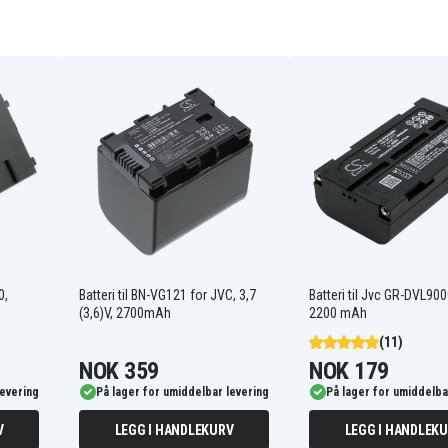
BN-VG107US
BN-VG108U
JVC GZ-E100SEU
JVC GZ-E105REK
0,
Batteri til BN-VG121 for JVC, 3,7
Batteri til Jvc GR-DVL900
JVC GZ-E10BUS
(3,6)V, 2700mAh
2200 mAh
JVC GZ-E10SEU
JVC GZ-E15BEU
(11)
JVC GZ-E200AUS
NOK 359
NOK 179
JVC GZ-E200BEU
levering
På lager for umiddelbar levering
På lager for umiddelba
JVC GZ-E200RU
JVC GZ-E205
V
LEGG I HANDLEKURV
LEGG I HANDLEK
JVC GZ-E205BEK