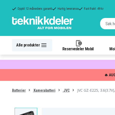
Opptil 12 måneders garanti
Hurtig leveranse
Fast frakt: 49 kr
Alle produkter
Reservedeler Mobil
Mob
🔥 AU
JVC GZ-E225, 3.6(3.7V
Batterier
Kamerabatteri
JVC