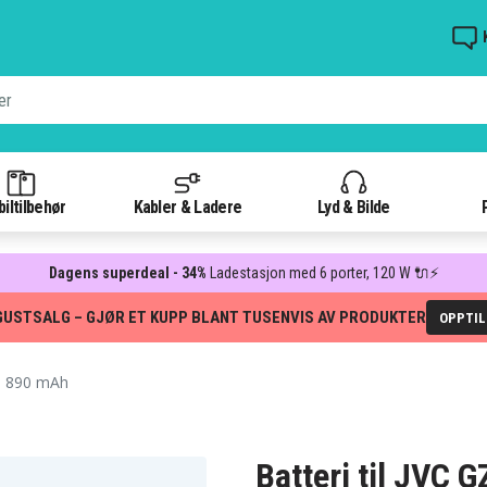
iltilbehør
Kabler & Ladere
Lyd & Bilde
Dagens superdeal - 34%
Ladestasjon med 6 porter, 120 W 🔌⚡
GUSTSALG – GJØR ET KUPP BLANT TUSENVIS AV PRODUKTER
OPPTI
), 890 mAh
Batteri til JVC 