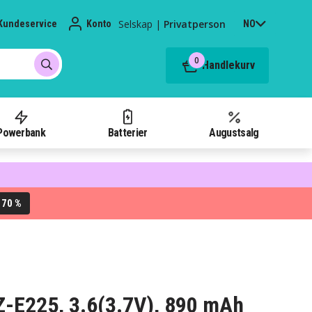
Selskap
|
Privatperson
Kundeservice
Konto
NO
0
Handlekurv
Powerbank
Batterier
Augustsalg
70 %
L
GZ-E225, 3.6(3.7V), 890 mAh