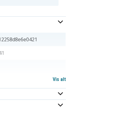
12258d8e6e0421
41
Vis alt
0 x 31,00mm mm