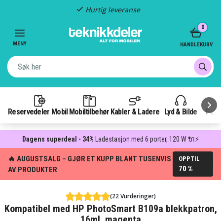
Hurtig leveranse
Item
0
2
of
MENY
HANDLEKURV
3
Reservedeler Mobil
Mobiltilbehør
Kabler & Ladere
Lyd & Bilde
Pow
Dagens superdeal - 34%
Ladestasjon med 6 porter, 120 W 🔌⚡
🔥 AUGUSTSALG – GJØR ET KUPP BLANT TUSENVIS
OPPTIL
70 %
AV PRODUKTER
(22 Vurderinger)
Kompatibel med HP PhotoSmart B109a blekkpatron,
16ml, magenta