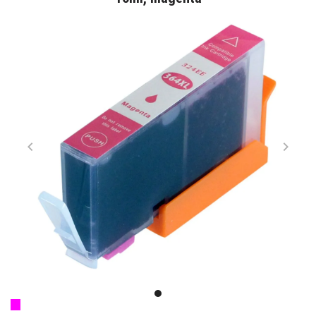
Item
1
item
of