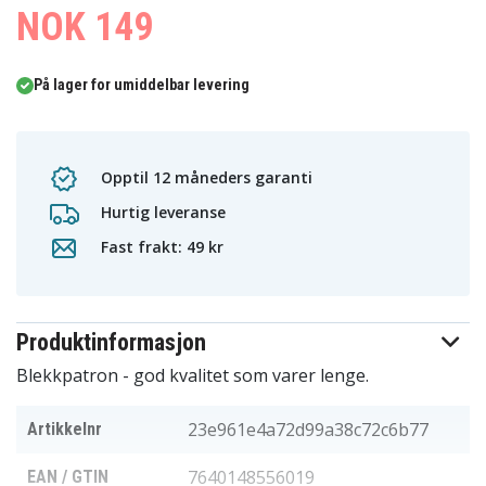
0
NOK 149
1
På lager for umiddelbar levering
Opptil 12 måneders garanti
Hurtig leveranse
Fast frakt: 49 kr
Produktinformasjon
Blekkpatron - god kvalitet som varer lenge.
23e961e4a72d99a38c72c6b77
Artikkelnr
7640148556019
EAN / GTIN