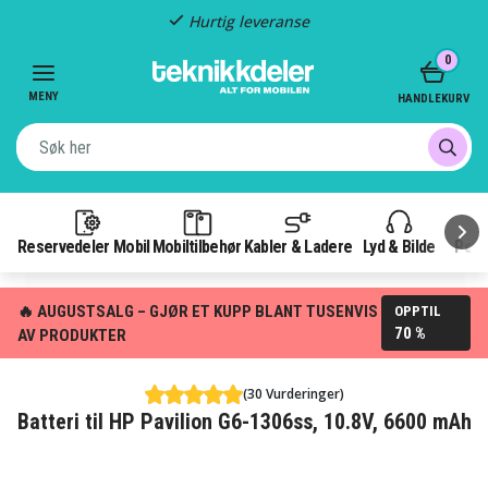
Hurtig leveranse
Item
0
2
of
MENY
HANDLEKURV
3
Reservedeler Mobil
Mobiltilbehør
Kabler & Ladere
Lyd & Bilde
Pow
🔥 AUGUSTSALG – GJØR ET KUPP BLANT TUSENVIS
OPPTIL
70 %
AV PRODUKTER
(30 Vurderinger)
Batteri til HP Pavilion G6-1306ss, 10.8V, 6600 mAh