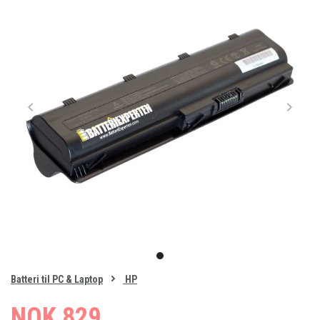
Item
1
item
of
0
Batteri til PC & Laptop
HP
1
NOK 829