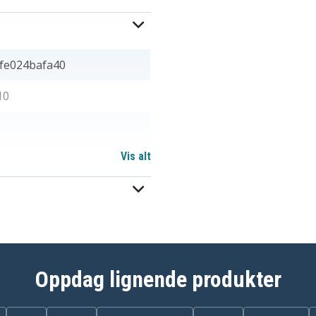
fe024bafa40
10
Vis alt
Oppdag lignende produkter
1,20 mm
h