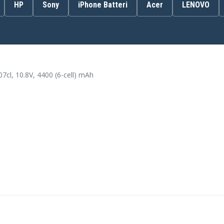
HP
Sony
iPhone Batteri
Acer
LENOVO
367760-001
391883-001
395752-261
396600-001
7cl, 10.8V, 4400 (6-cell) mAh
398752-001
HSTNN-DB10
HSTNN-IB10
HSTNN-LB17
HSTNN-OB17
PB995A
EA
Compaq Presario C300EU
TU
Compaq Presario C302NR
NR
Compaq Presario C303TU
TU
Compaq Presario C305LA