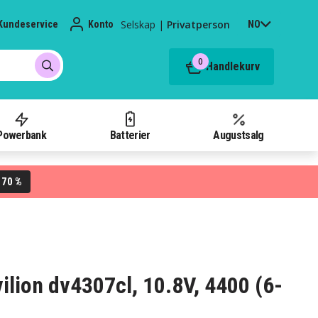
Selskap
|
Privatperson
Kundeservice
Konto
NO
0
Handlekurv
Powerbank
Batterier
Augustsalg
70 %
L
vilion dv4307cl, 10.8V, 4400 (6-