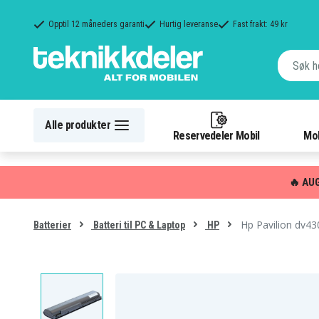
Opptil 12 måneders garanti
Hurtig leveranse
Fast frakt: 49 kr
Alle produkter
Reservedeler Mobil
Mob
🔥 AU
Hp Pavilion dv430
Batterier
Batteri til PC & Laptop
HP