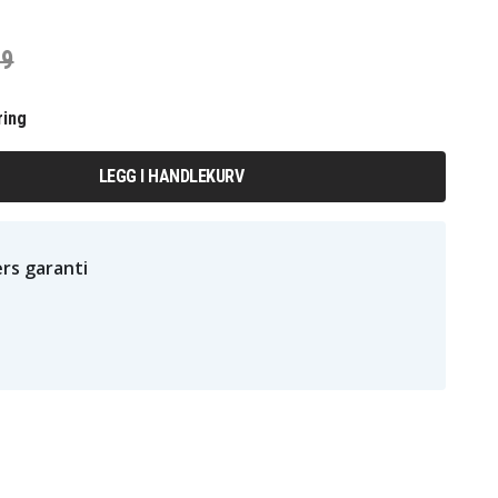
79
ring
LEGG I HANDLEKURV
rs garanti