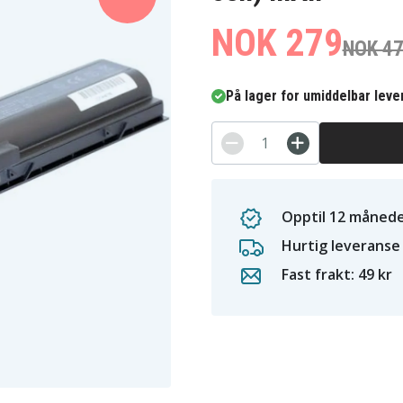
NOK 279
NOK 4
På lager for umiddelbar leve
Opptil 12 månede
Hurtig leveranse
Fast frakt: 49 kr