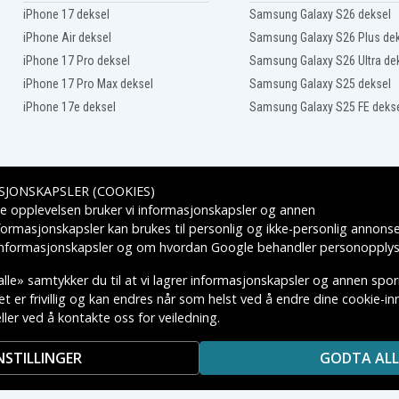
EM
Compaq Presario C556TU
iPhone 17 deksel
Samsung Galaxy S26 deksel
TU
Compaq Presario C558TU
iPhone Air deksel
Samsung Galaxy S26 Plus de
EM
Compaq Presario C559TU
US
Compaq Presario C561TU
iPhone 17 Pro deksel
Samsung Galaxy S26 Ultra de
NR
Compaq Presario C563TU
iPhone 17 Pro Max deksel
Samsung Galaxy S25 deksel
TU
Compaq Presario C566TU
iPhone 17e deksel
Samsung Galaxy S25 FE deks
LA
Compaq Presario C570EA
TU
Compaq Presario C572TU
TU
Compaq Presario C575TU
TU
Compaq Presario C578TU
TU
Compaq Presario C581TU
SJONSKAPSLER (COOKIES)
0
Compaq Presario M2000Z
Leveringsalternativer
e opplevelsen bruker vi informasjonskapsler og annen
Compaq Presario
M2003AP-PV256PA
formasjonskapsler kan brukes til personlig og ikke-personlig annons
Compaq Presario
 informasjonskapsler
og om hvordan
Google behandler personopplys
M2045AP-PV297PA
Compaq Presario
lle» samtykker du til at vi lagrer informasjonskapsler og annen spo
M2101US
 er frivillig og kan endres når som helst ved å endre dine cookie-inns
Compaq Presario
M2105US
ler ved å kontakte oss for veiledning.
KTIVE VAREMERKES EIERE.
Compaq Presario
M2113EA
NSTILLINGER
GODTA ALL
Compaq Presario
M2130EA
Compaq Presario