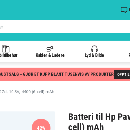
iltilbehør
Kabler & Ladere
Lyd & Bilde
GUSTSALG – GJØR ET KUPP BLANT TUSENVIS AV PRODUKTER
OPPTI
7cl, 10.8V, 4400 (6-cell) mAh
Batteri til Hp Pa
cell) mAh
42%