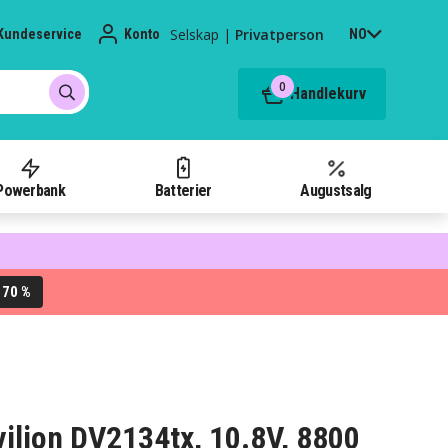
Selskap
|
Privatperson
Kundeservice
Konto
NO
0
Handlekurv
Powerbank
Batterier
Augustsalg
70 %
L
avilion DV2134tx, 10.8V, 8800