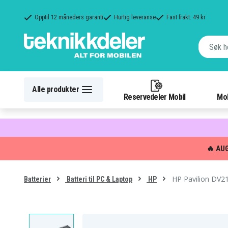
Opptil 12 måneders garanti
Hurtig leveranse
Fast frakt: 49 kr
Alle produkter
Reservedeler Mobil
Mob
🔥 AU
HP Pavilion DV21
Batterier
Batteri til PC & Laptop
HP