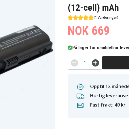
(12-cell) mAh
(1 Vurderinger)
NOK 669
På lager for umiddelbar leve
Opptil 12 månede
Hurtig leveranse
Fast frakt: 49 kr