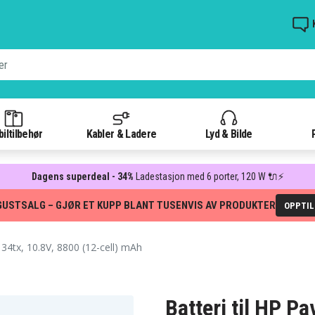
iltilbehør
Kabler & Ladere
Lyd & Bilde
Dagens superdeal - 34%
Ladestasjon med 6 porter, 120 W 🔌⚡
GUSTSALG – GJØR ET KUPP BLANT TUSENVIS AV PRODUKTER
OPPTI
34tx, 10.8V, 8800 (12-cell) mAh
Batteri til HP P