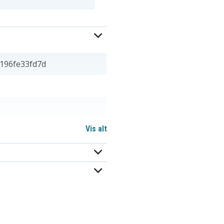
196fe33fd7d
Vis alt
 x 8,16 mm