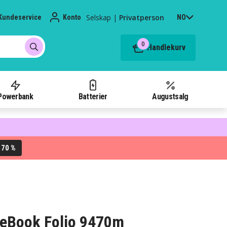
Selskap
|
Privatperson
Kundeservice
Konto
NO
0
Handlekurv
Powerbank
Batterier
Augustsalg
70 %
L
liteBook Folio 9470m