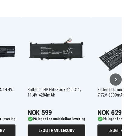
, 14.4V,
Batteri til HP EliteBook 440 G11,
Batteri til OmniBook Ul
11,4V, 4284mAh
7.72V, 8300mAh
NOK 599
NOK 629
r levering
På lager for umiddelbar levering
På lager for umiddel
URV
LEGG I HANDLEKURV
LEGG I HANDLE