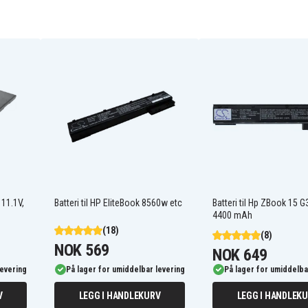
687517-1C1
687945-001
BA06
BT04052XL
BT06
H4Q48AA
HSTNN-I10C
 11.1V,
Batteri til HP EliteBook 8560w etc
Batteri til Hp ZBook 15 G3
4400 mAh
(18)
(8)
Hp EliteBook Folio 9470m
NOK 569
NOK 649
0m
Hp EliteBook Folio 9470m
(C7Q19AW)
levering
På lager for umiddelbar levering
På lager for umiddelba
0m
Hp EliteBook Folio 9470m
(C7Q25AA)
V
LEGG I HANDLEKURV
LEGG I HANDLEK
0m
Hp EliteBook Folio 9470m