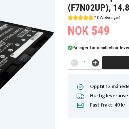
(F7N02UP), 14.
(18 Vurderinger)
NOK 549
På lager for umiddelbar leve
Opptil 12 månede
Hurtig leveranse
Fast frakt: 49 kr