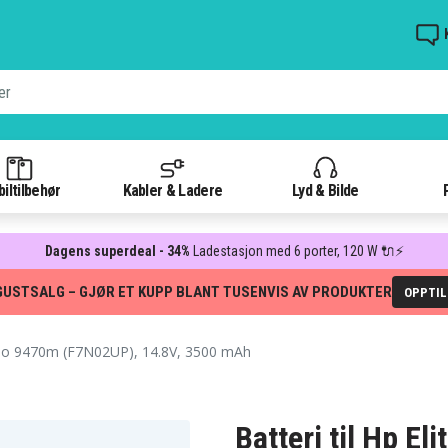
iltilbehør
Kabler & Ladere
Lyd & Bilde
Dagens superdeal - 34%
Ladestasjon med 6 porter, 120 W 🔌⚡
GUSTSALG – GJØR ET KUPP BLANT TUSENVIS AV PRODUKTER
OPPTI
lio 9470m (F7N02UP), 14.8V, 3500 mAh
Batteri til Hp E