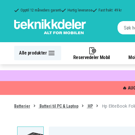
Opptil 12 måneders garanti
Hurtig leveranse
Fast frakt: 49 kr
Alle produkter
Reservedeler Mobil
Mob
🔥 AU
Hp EliteBook Fo
Batterier
Batteri til PC & Laptop
HP