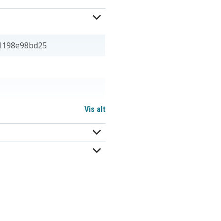
1198e98bd25
Vis alt
x 8,00 mm