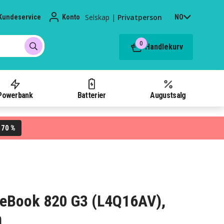
Selskap
|
Privatperson
Kundeservice
Konto
NO
0
Handlekurv
Powerbank
Batterier
Augustsalg
70 %
L
liteBook 820 G3 (L4Q16AV),
h