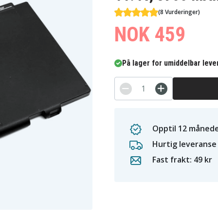
(8 Vurderinger)
NOK 459
På lager for umiddelbar leve
Opptil 12 månede
Hurtig leveranse
Fast frakt: 49 kr