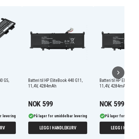
40 G5,
Batteri til HP EliteBook 440 G11,
Batteri til HP EliteBoo
11,4V, 4284mAh
11,4V, 4284mAh
NOK 599
NOK 599
r levering
På lager for umiddelbar levering
På lager for umiddel
URV
LEGG I HANDLEKURV
LEGG I HANDLE