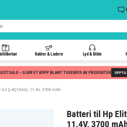
iltilbehør
Kabler & Ladere
Lyd & Bilde
GUSTSALG – GJØR ET KUPP BLANT TUSENVIS AV PRODUKTER
OPPTI
0 G3 (L4Q16AV), 11.4V, 3700 mAh
Batteri til Hp E
11.4V, 3700 mA