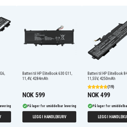
800232-541
HSTNN-I42C
SN03044XL
Hp EliteBook 725 G3
(1TS02EC)
 G6,
Batteri til HP EliteBook 630 G11,
Batteri til HP EliteBook 8
Hp EliteBook 725 G3
11,4V, 4284mAh
11,55V, 4250mAh
(L8K49AV)
(19)
Hp EliteBook 725 G3
(P3A09AW)
NOK 599
NOK 499
Hp EliteBook 725 G3
(T1C12UT)
levering
På lager for umiddelbar levering
På lager for umiddelba
Hp EliteBook 725 G3
(T4H57EA)
Hp EliteBook 725 G3
V
LEGG I HANDLEKURV
LEGG I HANDLEK
(T7A27UP)
Hp EliteBook 725 G3