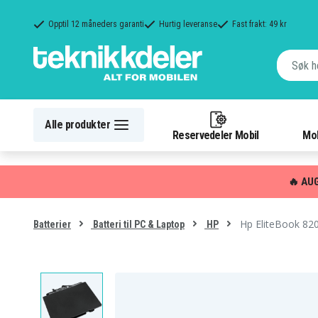
Opptil 12 måneders garanti
Hurtig leveranse
Fast frakt: 49 kr
Alle produkter
Reservedeler Mobil
Mob
🔥 AU
Hp EliteBook 82
Batterier
Batteri til PC & Laptop
HP