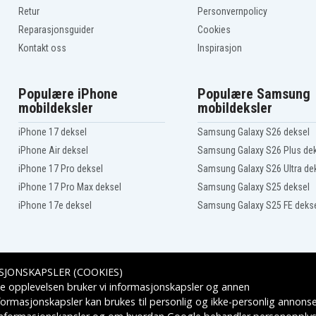
Retur
Personvernpolicy
Reparasjonsguider
Cookies
Kontakt oss
Inspirasjon
Populære iPhone
Populære Samsung
mobildeksler
mobildeksler
iPhone 17 deksel
Samsung Galaxy S26 deksel
iPhone Air deksel
Samsung Galaxy S26 Plus de
iPhone 17 Pro deksel
Samsung Galaxy S26 Ultra de
iPhone 17 Pro Max deksel
Samsung Galaxy S25 deksel
iPhone 17e deksel
Samsung Galaxy S25 FE deks
SJONSKAPSLER (COOKIES)
Leveringsalternativer
e opplevelsen bruker vi informasjonskapsler og annen
formasjonskapsler kan brukes til personlig og ikke-personlig annons