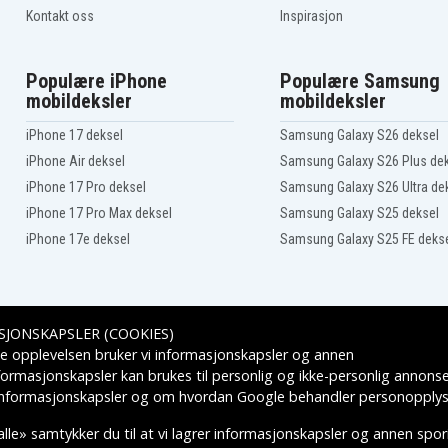
Kontakt oss
Inspirasjon
Populære iPhone
Populære Samsung
mobildeksler
mobildeksler
iPhone 17 deksel
Samsung Galaxy S26 deksel
iPhone Air deksel
Samsung Galaxy S26 Plus de
iPhone 17 Pro deksel
Samsung Galaxy S26 Ultra de
iPhone 17 Pro Max deksel
Samsung Galaxy S25 deksel
iPhone 17e deksel
Samsung Galaxy S25 FE deks
SJONSKAPSLER (COOKIES)
Leveringsalternativer
e opplevelsen bruker vi informasjonskapsler og annen
formasjonskapsler kan brukes til personlig og ikke-personlig annons
 informasjonskapsler
og om hvordan
Google behandler personopplys
lle» samtykker du til at vi lagrer informasjonskapsler og annen spo