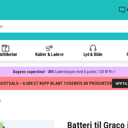
iltilbehør
Kabler & Ladere
Lyd & Bilde
Dagens superdeal - 34%
Ladestasjon med 6 porter, 120 W 🔌⚡
GUSTSALG – GJØR ET KUPP BLANT TUSENVIS AV PRODUKTER
OPPTI
h
Batteri til Grac