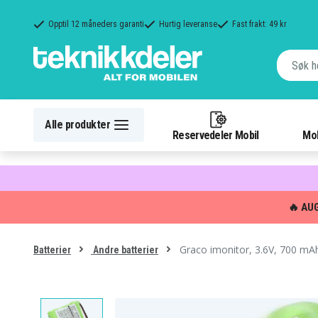
Opptil 12 måneders garanti
Hurtig leveranse
Fast frakt: 49 kr
Alle produkter
Reservedeler Mobil
Mob
🔥 AU
Graco imonitor, 3.6V, 700 mA
Batterier
Andre batterier