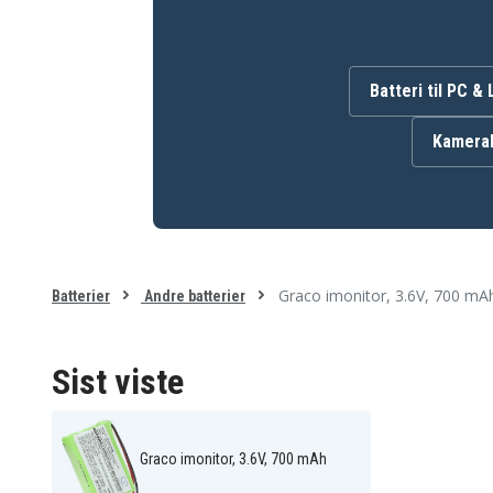
Batteriet erstatter:
3SN-AAA75H-S-JP2
89-1323-00-00
CB94-01A
TFL3X44AAA900
Batteri til PC &
Batteriet er kompatibelt med følgende produkter:
Kamerab
Graco 2791
Graco 27910
Graco 2791DIGI1
Graco 2795
Graco 2795DIGI1
Graco 2796VIB1
Graco iMonitor vibe
Graco imonitor
Motorola MBP36
Motorola MBP36PU
Oricom Secure 700
Graco imonitor, 3.6V, 700 mA
Batterier
Andre batterier
Sist viste
Graco imonitor, 3.6V, 700 mAh