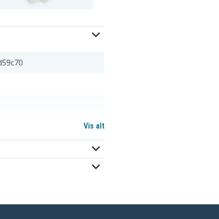
d59c70
Vis alt
mm