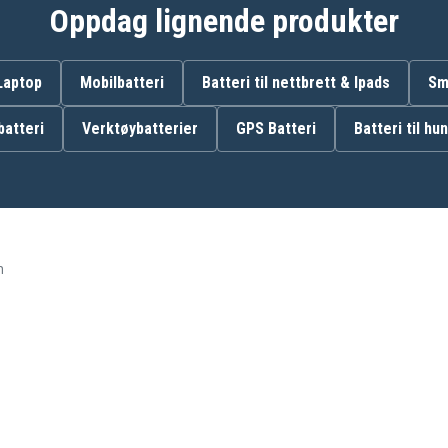
Oppdag lignende produkter
BATT-2795
 Laptop
Mobilbatteri
Batteri til nettbrett & Ipads
Sm
atteri
Verktøybatterier
GPS Batteri
Batteri til hu
Graco 2791DIG1
Graco 2795DIG1
Graco A3940
Motorola MBP33
Oricom SC700
h