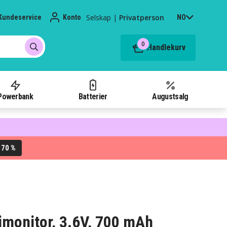
Selskap
|
Privatperson
Kundeservice
Konto
NO
0
Handlekurv
Powerbank
Batterier
Augustsalg
70 %
L
o imonitor, 3.6V, 700 mAh