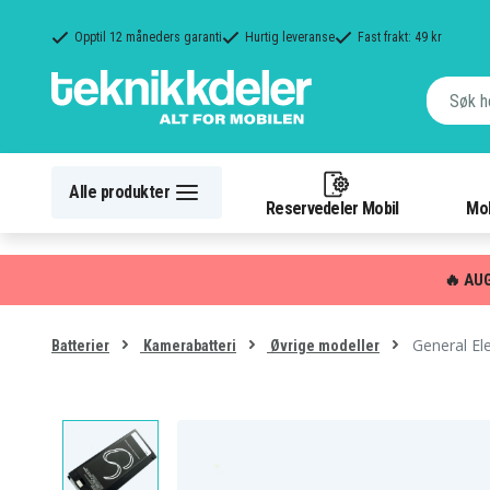
Opptil 12 måneders garanti
Hurtig leveranse
Fast frakt: 49 kr
Alle produkter
Reservedeler Mobil
Mob
🔥 AU
General El
Batterier
Kamerabatteri
Øvrige modeller