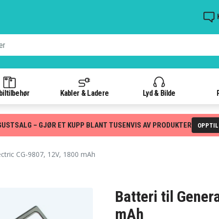
iltilbehør
Kabler & Ladere
Lyd & Bilde
GUSTSALG – GJØR ET KUPP BLANT TUSENVIS AV PRODUKTER
OPPTI
ectric CG-9807, 12V, 1800 mAh
Batteri til Gener
mAh