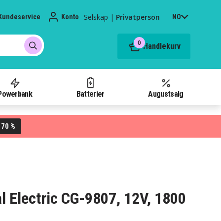
Selskap
|
Privatperson
Kundeservice
Konto
NO
0
Handlekurv
Powerbank
Batterier
Augustsalg
70 %
L
al Electric CG-9807, 12V, 1800