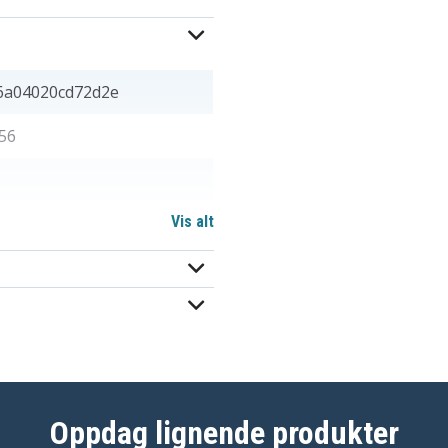
6a04020cd72d2e
56
Vis alt
 mm
Oppdag lignende produkter