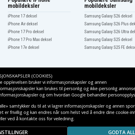
Emerson 9-9815
mobildeksler
mobildeksler
Emerson CG-911
Emerson CG-9807
iPhone 17 deksel
Samsung Galaxy S26 deksel
Emerson CG-9810
iPhone Air deksel
Samsung Galaxy S26 Plus de
Emerson CG-9825
iPhone 17 Pro deksel
Samsung Galaxy S26 Ultra de
General Electric
1CVD5021
iPhone 17 Pro Max deksel
Samsung Galaxy S25 deksel
General Electric
1CVD5025B
iPhone 17e deksel
Samsung Galaxy S25 FE deks
General Electric
1CVD5028B
General Electric 1CVP5021
General Electric 1CVP5024
SJONSKAPSLER (COOKIES)
Leveringsalternativer
e opplevelsen bruker vi informasjonskapsler og annen
General Electric
027
1CVP5028B
formasjonskapsler kan brukes til personlig og ikke-personlig annons
022
General Electric 1CVP6024
 informasjonskapsler
og om hvordan
Google behandler personopplys
028
General Electric 1CVP6030
General Electric 5424
lle» samtykker du til at vi lagrer informasjonskapsler og annen spo
General Electric 5430
 er frivillig og kan endres når som helst ved å endre dine cookie-inns
General Electric 5740
ler ved å kontakte oss for veiledning.
KTIVE VAREMERKES EIERE.
General Electric 9-9606
General Electric 9-9609
NSTILLINGER
GODTA ALL
General Electric 9-9806