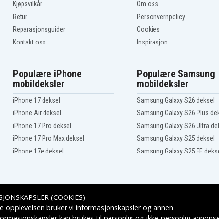
Acer Aspire One D260-
Kjøpsvilkår
Om oss
2203
Retur
Personvernpolicy
Acer Aspire One D260-
2365
Reparasjonsguider
Cookies
Acer Aspire One D260-
2440
Kontakt oss
Inspirasjon
Acer Aspire One D260-
2576
Acer Aspire One D260-
Populære iPhone
Populære Samsung
2BQGkk_XP616 3G
Acer Aspire One D260-
mobildeksler
mobildeksler
2BQpu_XP316
iPhone 17 deksel
Samsung Galaxy S26 deksel
Acer Aspire One D260-2Bp
iPhone Air deksel
Samsung Galaxy S26 Plus de
Acer Aspire One D260-
2DQss_W7625
iPhone 17 Pro deksel
Samsung Galaxy S26 Ultra de
Acer Aspire One D260-
N51B/KF
iPhone 17 Pro Max deksel
Samsung Galaxy S25 deksel
Acer Aspire One D260-
iPhone 17e deksel
Samsung Galaxy S25 FE deks
N51B/S
Acer Aspire One D260E
Acer Aspire One POVE6
Acer Aspire one D255-
1268
SJONSKAPSLER (COOKIES)
Acer Aspire one D255-
Leveringsalternativer
e opplevelsen bruker vi informasjonskapsler og annen
2184
formasjonskapsler kan brukes til personlig og ikke-personlig annons