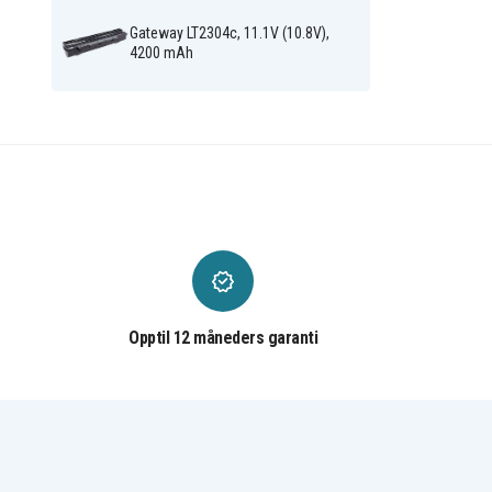
Acer Aspire One D255-
Acer Aspire One D255-
2691
2795
Gateway LT2304c, 11.1V (10.8V),
Acer Aspire One D255-
Acer Aspire One D255-
4200 mAh
2934
2981
Acer Aspire One D255-
Acer Aspire One D255E
N55DQ
Acer Aspire One D255E-
Acer Aspire One D255E-
13248
13281
Acer Aspire One D255E-
Acer Aspire One D255E-
13412
13438
Acer Aspire One D255E-
Acer Aspire One D255E-
13471
13492
Acer Aspire One D255E-
Acer Aspire One D255E-
13611
13617
Acer Aspire One D255E-
Acer Aspire One D255E-
13639
13647
Acer Aspire One D255E-
Acer Aspire One D255E-
13670
13695
Acer Aspire One D255E-
Acer Aspire One D255E-
Opptil 12 måneders garanti
13813
13849
Acer Aspire One D255E-
Acer Aspire One D255E-
13877
13899
Acer Aspire One D255E-
Acer Aspire One D255E-
1643
1664
Acer Aspire One D255E-
Acer Aspire One D255E-
1858
2659
Acer Aspire One D257
Acer Aspire One D257E