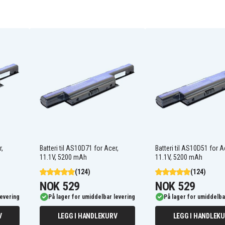
AL10A31
AL10G31
BT.00603.12
C.BTP00.12L
LC.BTP00.129
P0VE6
r,
Batteri til AS10D71 for Acer,
Batteri til AS10D51 for A
11.1V, 5200 mAh
11.1V, 5200 mAh
Acer Aspire One 522-
(124)
(124)
BZ824
NOK 529
NOK 529
Acer Aspire One AO522
levering
På lager for umiddelbar levering
På lager for umiddelba
5-
Acer Aspire One AOD255-
1203
V
LEGG I HANDLEKURV
LEGG I HANDLEK
5-
Acer Aspire One AOD255-