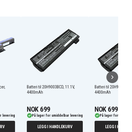
cer,
Batteri til 20H9003BCD, 11.1V,
Batteri til 20H90038CD,
4400mAh
4400mAh
NOK 699
NOK 699
r levering
På lager for umiddelbar levering
På lager for umiddel
URV
LEGG I HANDLEKURV
LEGG I HANDLE