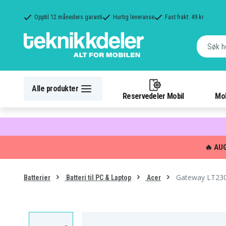
Opptil 12 måneders garanti
Hurtig leveranse
Fast frakt: 49 kr
Alle produkter
Reservedeler Mobil
Mob
🔥 AU
Gateway LT2304
Batterier
Batteri til PC & Laptop
Acer