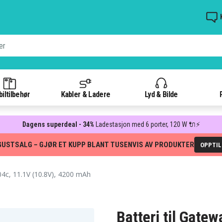
iltilbehør
Kabler & Ladere
Lyd & Bilde
Dagens superdeal - 34%
Ladestasjon med 6 porter, 120 W 🔌⚡
GUSTSALG – GJØR ET KUPP BLANT TUSENVIS AV PRODUKTER
OPPTI
c, 11.1V (10.8V), 4200 mAh
Batteri til Gate