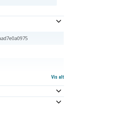
aad7e0a0975
Vis alt
 26,40 mm