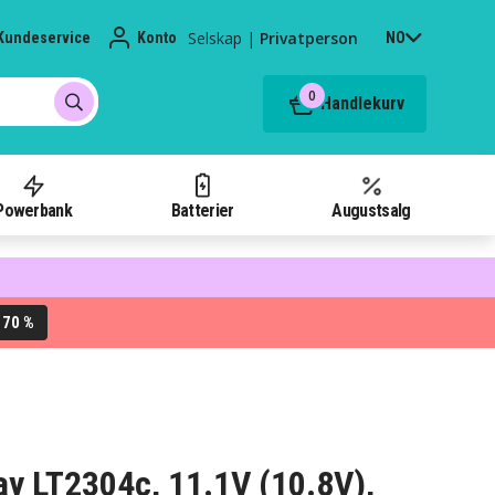
Selskap
|
Privatperson
Kundeservice
Konto
NO
0
Handlekurv
Powerbank
Batterier
Augustsalg
70 %
L
way LT2304c, 11.1V (10.8V),