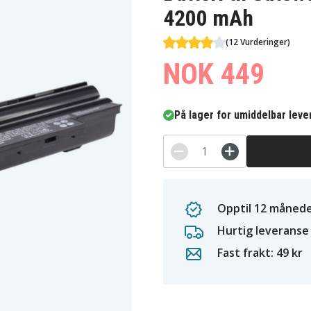
4200 mAh
(12 Vurderinger)
NOK 449
På lager for umiddelbar leve
Opptil 12 månede
Hurtig leveranse
Fast frakt: 49 kr