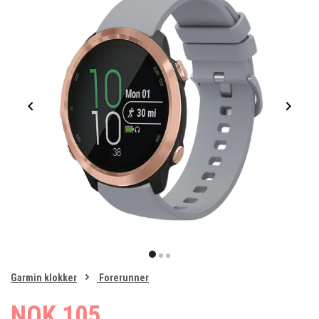
Item
1
item
item
item
of
0
Garmin klokker
Forerunner
1
2
3
NOK 105