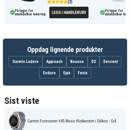
Kompatibel med: Garmin Forerunner 645 Music
(2)
På lager for
På lager for
LEGG I HANDLEKURV
SYA001942921H
Artikkelnr
umiddelbar levering
umiddelbar leve
Armbånd
Produkttype
Grå
Farge
Oppdag lignende produkter
Silikon
Materiale
Garmin Ladere
Approach
Bounce
D2
Descent
Enduro
Epix
Fenix
Sist viste
Garmin Forerunner 645 Music Klokkereim i Silikon - Grå