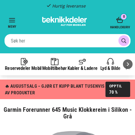
Hurtig leveranse
Item
0
2
of
MENY
HANDLEKURV
3
Reservedeler Mobil
Mobiltilbehør
Kabler & Ladere
Lyd & Bilde
Pow
🔥 AUGUSTSALG – GJØR ET KUPP BLANT TUSENVIS
OPPTIL
70 %
AV PRODUKTER
Garmin Forerunner 645 Music Klokkereim i Silikon -
Grå