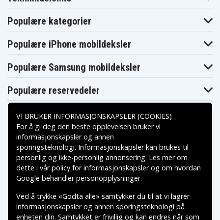
Populære kategorier
Populære iPhone mobildeksler
Populære Samsung mobildeksler
Populære reservedeler
VI BRUKER INFORMASJONSKAPSLER (COOKIES)
For å gi deg den beste opplevelsen bruker vi
informasjonskapsler og annen
sporingsteknologi. Informasjonskapsler kan brukes til
Betalingsalternativer
personlig og ikke-personlig annonsering. Les mer om
dette i vår
policy for informasjonskapsler
og om hvordan
Leveringsalternativer
Google behandler personopplysninger
.
Ved å trykke «Godta alle» samtykker du til at vi lagrer
informasjonskapsler og annen sporingsteknologi på
enheten din. Samtykket er frivillig og kan endres når som