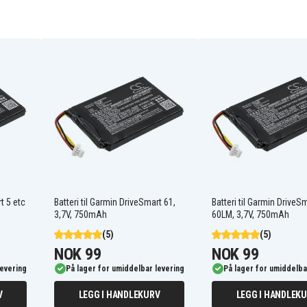
523450A1
Garmin Drive 51LM
Garmin DriveSmart 5
LMT
Garmin Nuvi 50LM
Garmin Nuvi 52LMT
Garmin Nuvi 55LMT
LM
t 5 etc
Batteri til Garmin DriveSmart 61,
Batteri til Garmin DriveS
3,7V, 750mAh
60LM, 3,7V, 750mAh
(5)
(5)
NOK 99
NOK 99
levering
På lager for umiddelbar levering
På lager for umiddelba
V
LEGG I HANDLEKURV
LEGG I HANDLEK