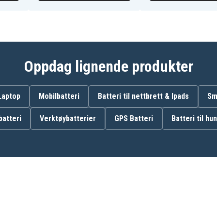
Oppdag lignende produkter
 Laptop
Mobilbatteri
Batteri til nettbrett & Ipads
Sm
atteri
Verktøybatterier
GPS Batteri
Batteri til hu