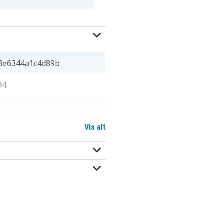
8e6344a1c4d89b
94
Vis alt
 x 5,56 mm