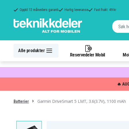
Opptil 12 måneders garanti
Hurtig leveranse
Fast frakt: 49 kr
Alle produkter
Reservedeler Mobil
Mob
🔥 AU
Garmin DriveSmart 5 LMT, 3.6(3.7V), 1100 mAh
Batterier