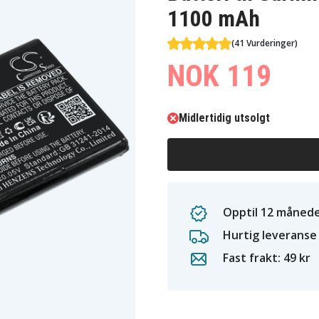
1100 mAh
(41 Vurderinger)
NOK 119
Midlertidig utsolgt
Opptil 12 månede
Hurtig leveranse
Fast frakt: 49 kr