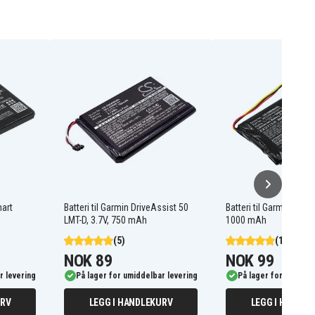
mart
Batteri til Garmin DriveAssist 50
Batteri til Garmin Edge 
LMT-D, 3.7V, 750 mAh
1000 mAh
(5)
(11)
NOK 89
NOK 99
r levering
På lager for umiddelbar levering
På lager for umiddel
URV
LEGG I HANDLEKURV
LEGG I HANDLE