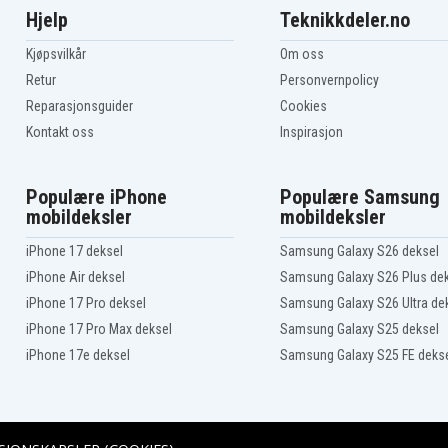
Hjelp
Teknikkdeler.no
Kjøpsvilkår
Om oss
Retur
Personvernpolicy
Reparasjonsguider
Cookies
Kontakt oss
Inspirasjon
Populære iPhone
Populære Samsung
mobildeksler
mobildeksler
iPhone 17 deksel
Samsung Galaxy S26 deksel
iPhone Air deksel
Samsung Galaxy S26 Plus de
iPhone 17 Pro deksel
Samsung Galaxy S26 Ultra de
iPhone 17 Pro Max deksel
Samsung Galaxy S25 deksel
iPhone 17e deksel
Samsung Galaxy S25 FE deks