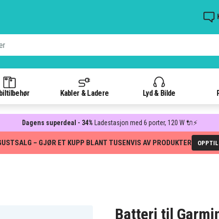
iltilbehør
Kabler & Ladere
Lyd & Bilde
Dagens superdeal - 34%
Ladestasjon med 6 porter, 120 W 🔌⚡
GUSTSALG – GJØR ET KUPP BLANT TUSENVIS AV PRODUKTER
OPPTI
Batteri til Garm