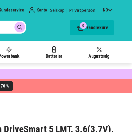
Selskap
|
Privatperson
Kundeservice
Konto
NO
0
Handlekurv
Powerbank
Batterier
Augustsalg
70 %
L
in DriveSmart 5 LMT, 3.6(3.7V),