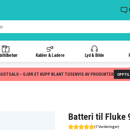
iltilbehør
Kabler & Ladere
Lyd & Bilde
GUSTSALG – GJØR ET KUPP BLANT TUSENVIS AV PRODUKTER
OPPTI
Batteri til Fluk
(7 Vurderinger)