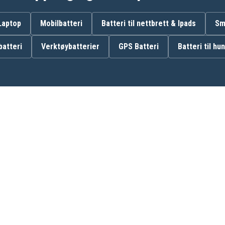
BP120mh
PM9086-011
 Laptop
Mobilbatteri
Batteri til nettbrett & Ipads
Sm
atteri
Verktøybatterier
GPS Batteri
Batteri til hu
Fluke 91
Fluke 93
Fluke 97
Fluke 98 Auto
Fluke 99B
Fluke Scopemeter 90B
Fluke Scopemeter 92B
Fluke Scopemeter 96B
to
Fluke Scopemeter 98Auto