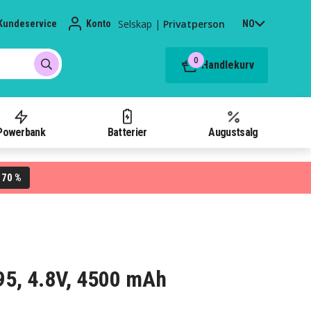
Selskap
|
Privatperson
Kundeservice
Konto
NO
0
Handlekurv
Powerbank
Batterier
Augustsalg
70 %
L
e 95, 4.8V, 4500 mAh