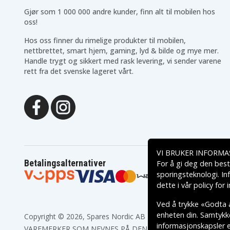
Gjør som 1 000 000 andre kunder, finn alt til mobilen hos
oss!
Hos oss finner du rimelige produkter til mobilen,
nettbrettet, smart hjem, gaming, lyd & bilde og mye mer.
Handle trygt og sikkert med rask levering, vi sender varene
rett fra det svenske lageret vårt.
VI BRUKER INFORMA
Betalingsalternativer
For å gi deg den best
sporingsteknologi. In
dette i vår
policy for
Ved å trykke «Godta a
enheten din. Samtykket
Copyright © 2026, Spares Nordic AB
informasjonskapsler el
VAREMERKER SOM NEVNES PÅ DENNE WEB TILHØRER RESPE