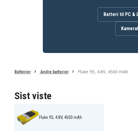
AS30006
B10858
PM9086
PM9086 001
PM9086/011
Batteri til PC &
Kamerab
Batteriet er kompatibelt med følgende produkter:
Fluke 105
Fluke 105B
Fluke 92
Fluke 92B
Fluke 95
Fluke 96B
Fluke 97 Auto
Fluke 98
Fluke 983
Fluke 99
Fluke 95, 4.8V, 4500 mAh
Fluke Scopemeter 105
Fluke Scopemeter 105B
Batterier
Andre batterier
Fluke Scopemeter 91
Fluke Scopemeter 92
Fluke Scopemeter 93
Fluke Scopemeter 95
Fluke Scopemeter 97
Fluke Scopemeter 97Au
Sist viste
Fluke Scopemeter 99
Fluke Scopemeter 99B
Fluke 95, 4.8V, 4500 mAh