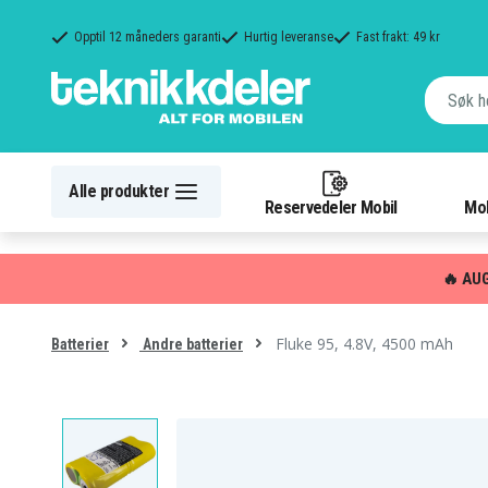
Opptil 12 måneders garanti
Hurtig leveranse
Fast frakt: 49 kr
Alle produkter
Reservedeler Mobil
Mob
🔥 AU
Fluke 95, 4.8V, 4500 mAh
Batterier
Andre batterier