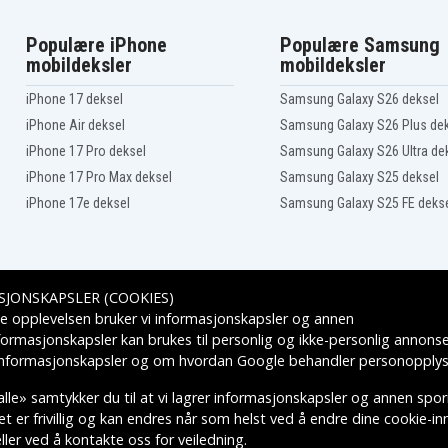
Populære iPhone
Populære Samsung
mobildeksler
mobildeksler
iPhone 17 deksel
Samsung Galaxy S26 deksel
iPhone Air deksel
Samsung Galaxy S26 Plus de
iPhone 17 Pro deksel
Samsung Galaxy S26 Ultra de
iPhone 17 Pro Max deksel
Samsung Galaxy S25 deksel
iPhone 17e deksel
Samsung Galaxy S25 FE deks
SJONSKAPSLER (COOKIES)
Leveringsalternativer
e opplevelsen bruker vi informasjonskapsler og annen
formasjonskapsler kan brukes til personlig og ikke-personlig annons
 informasjonskapsler
og om hvordan
Google behandler personopplys
lle» samtykker du til at vi lagrer informasjonskapsler og annen spo
 er frivillig og kan endres når som helst ved å endre dine cookie-inns
ler ved å kontakte oss for veiledning.
KTIVE VAREMERKES EIERE.