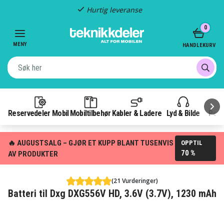
Hurtig leveranse
Item
0
2
of
MENY
HANDLEKURV
3
Reservedeler Mobil
Mobiltilbehør
Kabler & Ladere
Lyd & Bilde
Pow
🔥 AUGUSTSALG – GJØR ET KUPP BLANT TUSENVIS
OPPTIL
70 %
AV PRODUKTER
(21 Vurderinger)
Batteri til Dxg DXG556V HD, 3.6V (3.7V), 1230 mAh