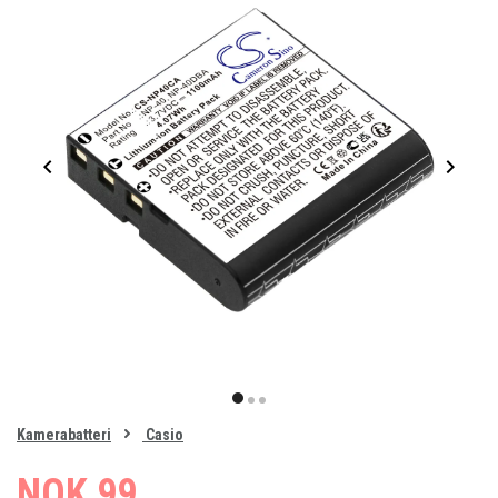
Item
1
item
item
item
of
0
Kamerabatteri
Casio
1
2
3
NOK 99