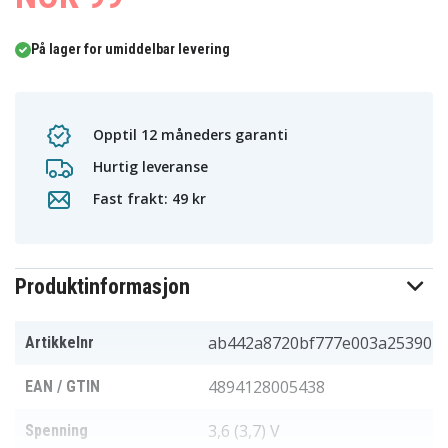
På lager for umiddelbar levering
Opptil 12 måneders garanti
Hurtig leveranse
Fast frakt: 49 kr
Produktinformasjon
ab442a8720bf777e003a25390
Artikkelnr
4894128005438
EAN / GTIN
3,6 (3,7) V
Spenning