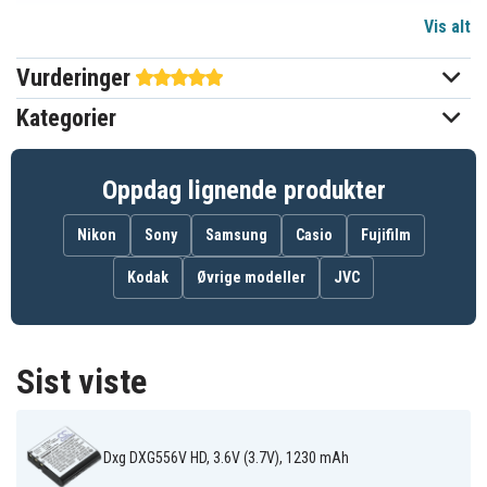
Vis alt
Li-ion
Batteri type
Vurderinger
Casio
Passer til merke
Kategorier
Ja
Overladingsbeskyttelse
Kan brukes i original
Ja
Oppdag lignende produkter
laderen
Nikon
Sony
Samsung
Casio
Fujifilm
38.25 x 38.15 x 9.50 mm
Mål
Kodak
Øvrige modeller
JVC
1100 mAh
Kapasitet
Batteriet erstatter:
Sist viste
CNP-40
LB-060
NP-40
NP-40DBA
NP-40DCA
PAC-0040
Dxg DXG556V HD, 3.6V (3.7V), 1230 mAh