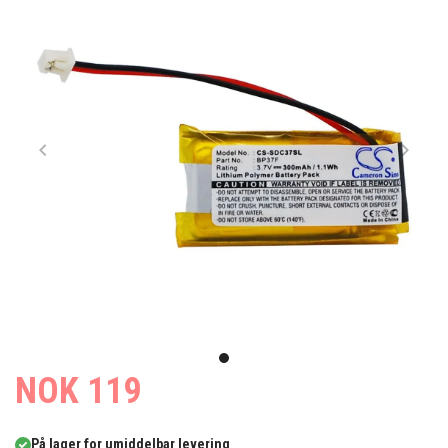
Item
1
item
NOK 119
of
0
1
På lager for umiddelbar levering