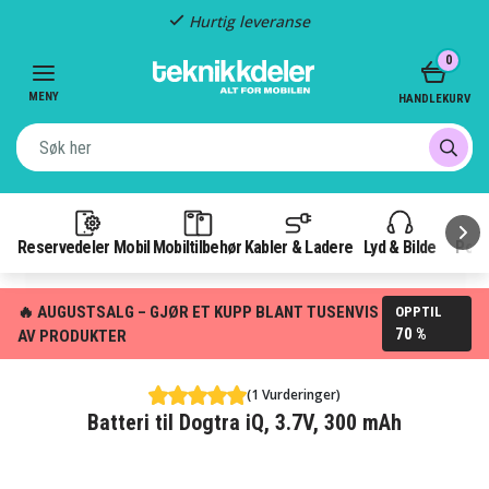
Hurtig leveranse
Item
0
2
of
MENY
HANDLEKURV
3
Reservedeler Mobil
Mobiltilbehør
Kabler & Ladere
Lyd & Bilde
Pow
🔥 AUGUSTSALG – GJØR ET KUPP BLANT TUSENVIS
OPPTIL
70 %
AV PRODUKTER
(1 Vurderinger)
Batteri til Dogtra iQ, 3.7V, 300 mAh