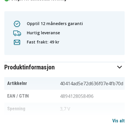
Opptil 12 måneders garanti
Hurtig leveranse
Fast frakt: 49 kr
Produktinformasjon
40414ad5e72d636f07e4fb70d
Artikkelnr
4894128058496
EAN / GTIN
3,7 V
Spenning
Vis alt
Li-Polymer
Batteri type