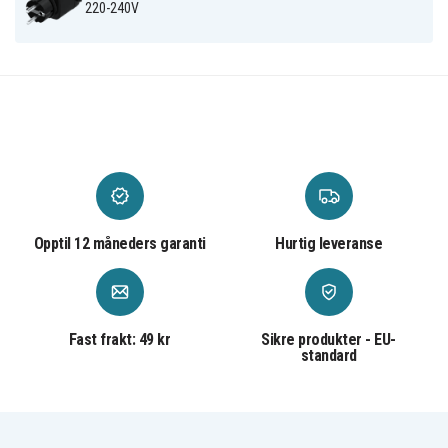
Stemmekontroll med Google Assistant eller
220-240V
Amazon Alexa
SH-OP01
Artikkelnr
7333048045157
EAN / GTIN
DELTACO
Varemerke
Opptil 12 måneders garanti
Hurtig leveranse
Fast frakt: 49 kr
Sikre produkter - EU-
standard