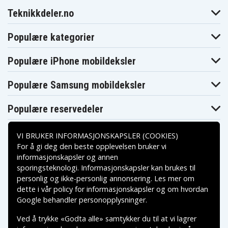
Teknikkdeler.no
Populære kategorier
Populære iPhone mobildeksler
Populære Samsung mobildeksler
Populære reservedeler
VI BRUKER INFORMASJONSKAPSLER (COOKIES)
For å gi deg den beste opplevelsen bruker vi
informasjonskapsler og annen
sporingsteknologi. Informasjonskapsler kan brukes til
Betalingsalternativer
personlig og ikke-personlig annonsering. Les mer om
dette i vår
policy for informasjonskapsler
og om hvordan
Leveringsalternativer
Google behandler personopplysninger
.
Ved å trykke «Godta alle» samtykker du til at vi lagrer