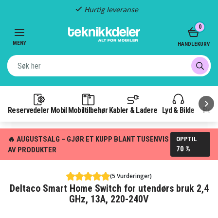
Hurtig leveranse
Item
0
2
of
MENY
HANDLEKURV
3
Reservedeler Mobil
Mobiltilbehør
Kabler & Ladere
Lyd & Bilde
Pow
🔥 AUGUSTSALG – GJØR ET KUPP BLANT TUSENVIS
OPPTIL
70 %
AV PRODUKTER
(5 Vurderinger)
Deltaco Smart Home Switch for utendørs bruk 2,4
GHz, 13A, 220-240V