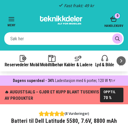
Fast frakt: 49 kr
Item
0
3
of
MENY
HANDLEKURV
3
Reservedeler Mobil
Mobiltilbehør
Kabler & Ladere
Lyd & Bilde
Pow
Dagens superdeal - 34%
Ladestasjon med 6 porter, 120 W 🔌⚡
🔥 AUGUSTSALG – GJØR ET KUPP BLANT TUSENVIS
OPPTIL
70 %
AV PRODUKTER
(8 Vurderinger)
Batteri til Dell Latitude 5580, 7.6V, 8800 mAh