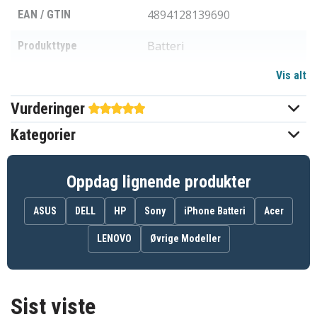
4894128139690
EAN / GTIN
Batteri
Produkttype
Vis alt
7,6 V
Spenning
Vurderinger
Li-ion
Batteri type
Kategorier
Dell
Passer til merke
Ja
Overladingsbeskyttelse
Oppdag lignende produkter
239,80 x 104,52 x 9,74 mm
Mål
ASUS
DELL
HP
Sony
iPhone Batteri
Acer
8800 mAh
Kapasitet
LENOVO
Øvrige Modeller
Batteriet erstatter:
00JWGP
03VC9Y
4YFVG
Sist viste
C7J70
DV9NT
FPT1C