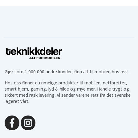
Dell N049L5590-
Dell N071L5490-
Dell N078L5490-
D1616FCN
D1516CN
D1626FCN
Dell N085L5490-
Dell N092L5490-
Dell Precision 15
D1656CN
D1716FCN
3520
Dell Precision
Dell Precision
3520
3530
Gjør som 1 000 000 andre kunder, finn alt til mobilen hos oss!
Hos oss finner du rimelige produkter til mobilen, nettbrettet,
smart hjem, gaming, lyd & bilde og mye mer. Handle trygt og
sikkert med rask levering, vi sender varene rett fra det svenske
lageret vårt.