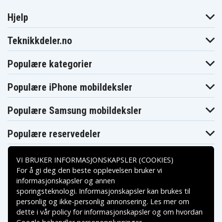
Hjelp
Teknikkdeler.no
Populære kategorier
Populære iPhone mobildeksler
Populære Samsung mobildeksler
Populære reservedeler
VI BRUKER INFORMASJONSKAPSLER (COOKIES)
For å gi deg den beste opplevelsen bruker vi
informasjonskapsler og annen
sporingsteknologi. Informasjonskapsler kan brukes til
Betalingsalternativer
personlig og ikke-personlig annonsering. Les mer om
dette i vår
policy for informasjonskapsler
og om hvordan
Leveringsalternativer