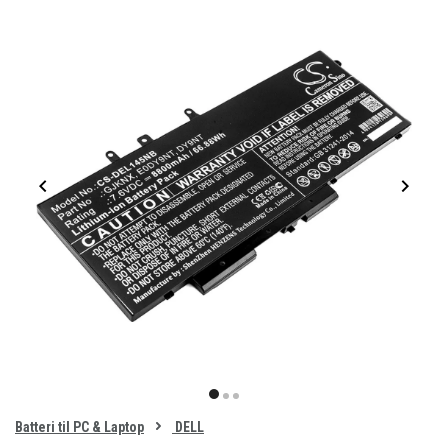
Item
1
item
item
item
of
0
Batteri til PC & Laptop
DELL
1
2
3