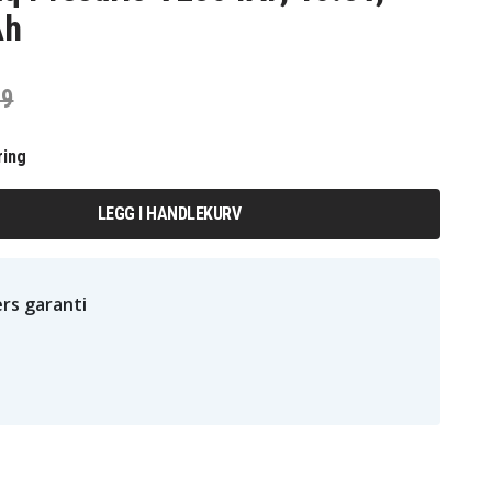
Ah
79
ring
LEGG I HANDLEKURV
rs garanti