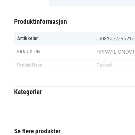
Produktinformasjon
cd081be225b21e
Artikkelnr
HPPAVILIONDV1
EAN / GTIN
Batteri
Produkttype
10,8 V
Spenning
Kategorier
Li-ion
Batteri type
HP-Compaq
Passer til merke
Ja
Overladingsbeskyttelse
Se flere produkter
205,15x51,10x21
Mål