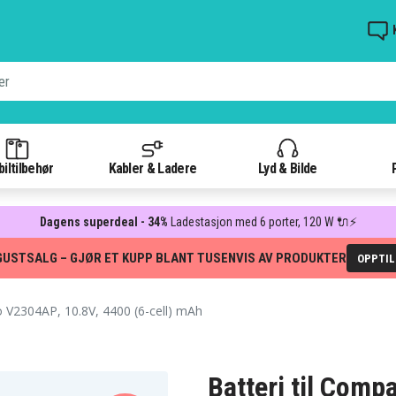
iltilbehør
Kabler & Ladere
Lyd & Bilde
Dagens superdeal - 34%
Ladestasjon med 6 porter, 120 W 🔌⚡
GUSTSALG – GJØR ET KUPP BLANT TUSENVIS AV PRODUKTER
OPPTI
V2304AP, 10.8V, 4400 (6-cell) mAh
Batteri til Comp