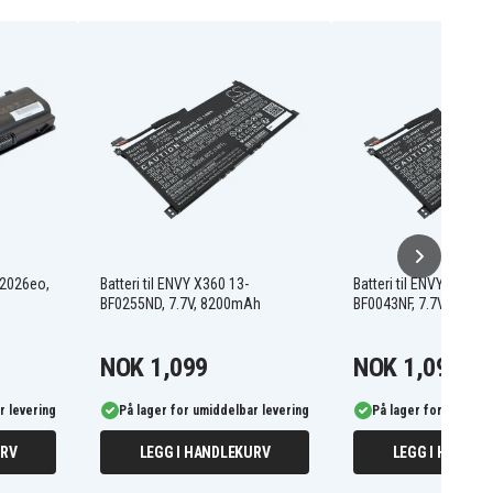
7-2026eo,
Batteri til ENVY X360 13-
Batteri til ENVY X360 1
BF0255ND, 7.7V, 8200mAh
BF0043NF, 7.7V, 8200
NOK 1,099
NOK 1,099
r levering
På lager for umiddelbar levering
På lager for umiddel
URV
LEGG I HANDLEKURV
LEGG I HANDLE