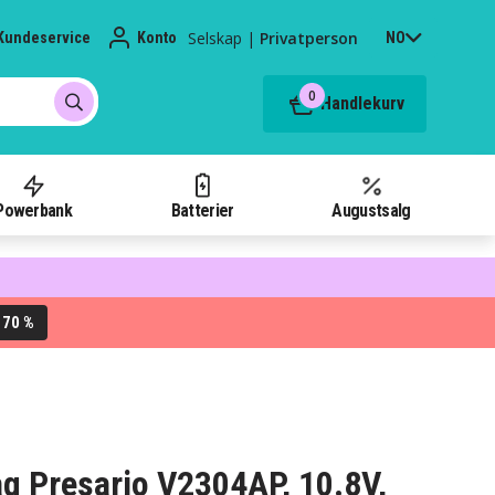
Selskap
|
Privatperson
Kundeservice
Konto
NO
0
Handlekurv
Powerbank
Batterier
Augustsalg
70 %
L
aq Presario V2304AP, 10.8V,