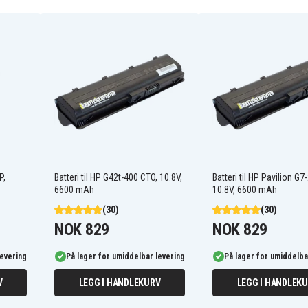
367760-001
391883-001
395752-261
396600-001
398752-001
HSTNN-DB10
HSTNN-IB10
HSTNN-LB17
P,
Batteri til HP G42t-400 CTO, 10.8V,
Batteri til HP Pavilion G
HSTNN-OB17
6600 mAh
10.8V, 6600 mAh
PB995A
(30)
(30)
NOK 829
NOK 829
levering
På lager for umiddelbar levering
På lager for umiddelba
V
LEGG I HANDLEKURV
LEGG I HANDLEK
EA
Compaq Presario C300EU
TU
Compaq Presario C302NR