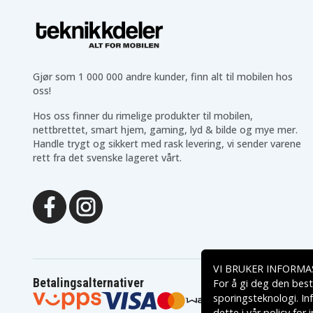
M2125EA
M2128EA
Compaq Presario
Compaq Presario
M2131EA
M2140EA
Compaq Presario
Compaq Presario
M2150EA
M2155EA
Compaq Presario M220
Compaq Presario M2200
CTO
Gjør som 1 000 000 andre kunder, finn alt til mobilen hos
Compaq Presario
Compaq Presario
oss!
M2201EA
M2201TU
Compaq Presario
Compaq Presario
Hos oss finner du rimelige produkter til mobilen,
M2202EA
M2202TU
nettbrettet, smart hjem, gaming, lyd & bilde og mye mer.
Compaq Presario
Compaq Presario
M2203AU
M2204AP
Handle trygt og sikkert med rask levering, vi sender varene
Compaq Presario
Compaq Presario
rett fra det svenske lageret vårt.
M2205AP
M2205EA
Compaq Presario
Compaq Presario
M2206AP
M2206TU
Compaq Presario
Compaq Presario
M2207TU
M2208AP
Compaq Presario
Compaq Presario
M2208TU
M2209AP
Compaq Presario
Compaq Presario
M2210EA
M2213AP
VI BRUKER INFORMA
Compaq Presario
Compaq Presario
M2215AP
M2215EA
Betalingsalternativer
For å gi deg den best
Compaq Presario
Compaq Presario
sporingsteknologi. In
M2216AP
M2217AP
dette i vår
policy for