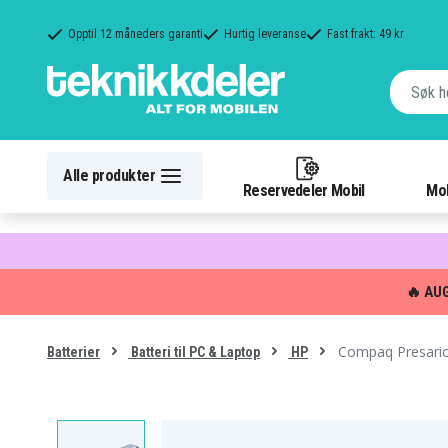
Opptil 12 måneders garanti
Hurtig leveranse
Fast frakt: 49 kr
Alle produkter
Reservedeler Mobil
Mob
🔥 AU
Compaq Presario 
Batterier
Batteri til PC & Laptop
HP