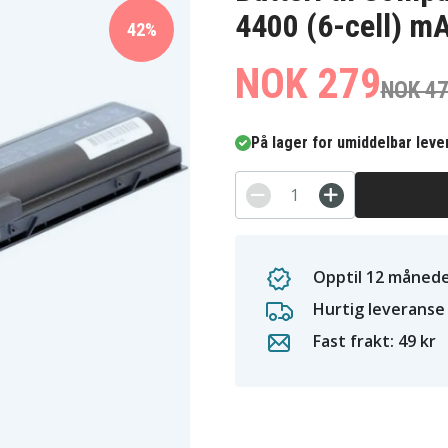
4400 (6-cell) m
42%
NOK 279
NOK 4
På lager for umiddelbar leve
Opptil 12 månede
Hurtig leveranse
Fast frakt: 49 kr