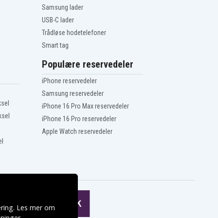
Samsung lader
USB-C lader
Trådløse hodetelefoner
Smart tag
Populære reservedeler
iPhone reservedeler
Samsung reservedeler
ksel
iPhone 16 Pro Max reservedeler
ksel
iPhone 16 Pro reservedeler
Apple Watch reservedeler
el
ering. Les mer om
ninger
.