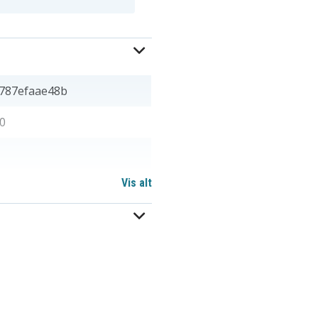
787efaae48b
0
Vis alt
,20 mm