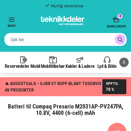
Hurtig leveranse
Item
0
2
of
MENY
HANDLEKURV
3
Reservedeler Mobil
Mobiltilbehør
Kabler & Ladere
Lyd & Bilde
Pow
🔥 AUGUSTSALG – GJØR ET KUPP BLANT TUSENVIS
OPPTIL
70 %
AV PRODUKTER
Batteri til Compaq Presario M2031AP-PV247PA,
10.8V, 4400 (6-cell) mAh