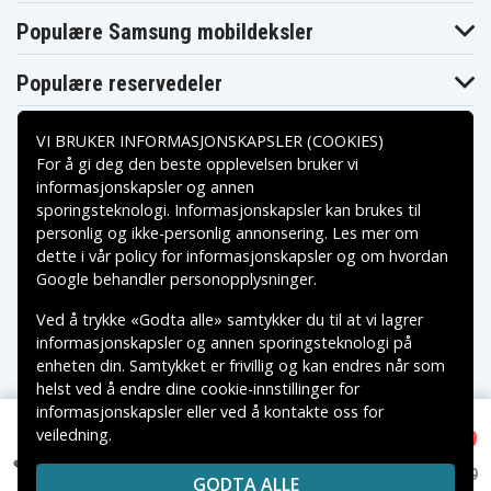
Compaq
Compaq
Compaq
Presario C573TU
Presario C574TU
Presario C575TU
Populære Samsung mobildeksler
Compaq
Compaq
Compaq
Presario C576TU
Presario C577TU
Presario C578TU
Compaq
Compaq
Compaq
Populære reservedeler
Presario C579TU
Presario C580TU
Presario C581TU
Compaq
Compaq
Compaq
Presario C582TU
Presario M2000
Presario M2000Z
VI BRUKER INFORMASJONSKAPSLER (COOKIES)
Compaq
Compaq
Compaq
For å gi deg den beste opplevelsen bruker vi
Presario
Presario
Presario
M2001AP-
M2003AP-
M2003AP-
informasjonskapsler og annen
PS929PA
PS943PA
PV256PA
sporingsteknologi. Informasjonskapsler kan brukes til
Betalingsalternativer
Compaq
Compaq
Compaq
personlig og ikke-personlig annonsering. Les mer om
Presario
Presario
Presario
M2031AP-
M2043AP-
M2045AP-
dette i vår
policy for informasjonskapsler
og om hvordan
PV247PA
PV288PA
PV297PA
Leveringsalternativer
Google behandler personopplysninger
.
Compaq
Compaq
Compaq
Presario
Presario
Presario M2100
M2101EA
M2101US
Ved å trykke «Godta alle» samtykker du til at vi lagrer
Compaq
Compaq
Compaq
informasjonskapsler og annen sporingsteknologi på
Presario
Presario
Presario
enheten din. Samtykket er frivillig og kan endres når som
M2105CA
M2105EA
M2105US
Compaq
Compaq
Compaq
helst ved å endre dine cookie-innstillinger for
Presario
Presario
Presario
informasjonskapsler eller ved å kontakte oss for
M2108EA
M2108US
M2113EA
veiledning.
NOK 279
Compaq
Compaq
Compaq
Copyright © 2026, Spares Nordic AB
Compaq Presario M2031AP-PV247PA, 10.8V,
Presario
Presario
Presario
VAREMERKER SOM NEVNES PÅ DENNE WEB TILHØRER
4400 (6-cell) mAh
M2125EA
M2128EA
M2130EA
NOK 479
GODTA ALLE
RESPEKTIVE VAREMERKES EIERE.
Compaq
Compaq
Compaq