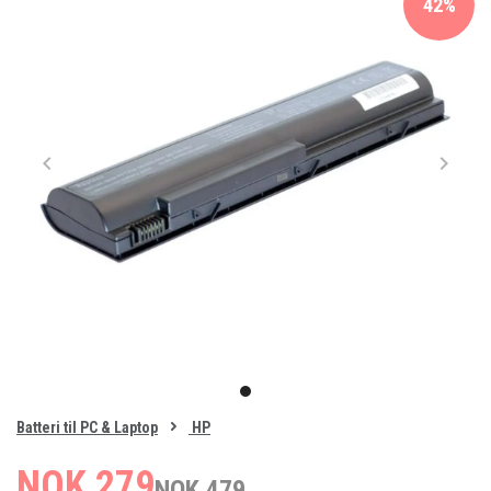
42%
Item
1
item
of
0
Batteri til PC & Laptop
HP
1
NOK 279
NOK 479