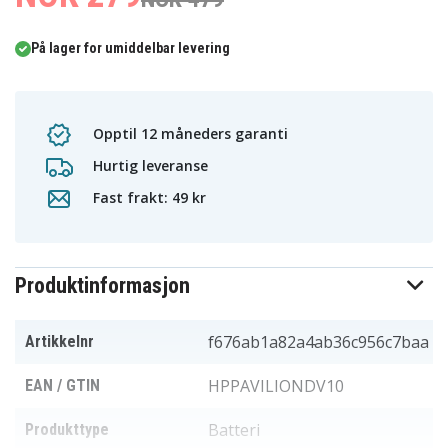
På lager for umiddelbar levering
Opptil 12 måneders garanti
Hurtig leveranse
Fast frakt: 49 kr
Produktinformasjon
f676ab1a82a4ab36c956c7baa
Artikkelnr
HPPAVILIONDV10
EAN / GTIN
Batteri
Produkttype