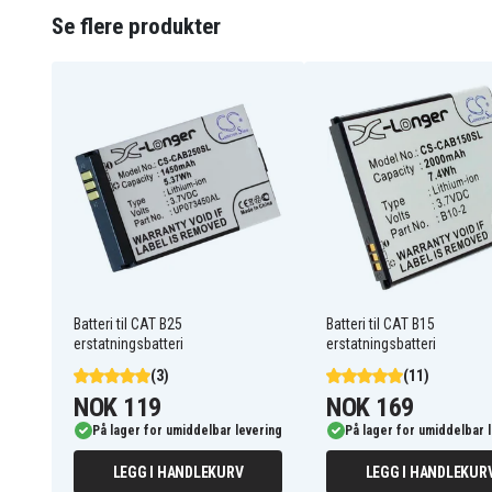
Se flere produkter
Batteriet erstatter:
UP073450AL
Batteriet er kompatibelt med følgende produkter:
Cat B25
Caterpillar B25
Jcb Toughphone
Sitemaster 2
Batteri til CAT B25
Batteri til CAT B15
erstatningsbatteri
erstatningsbatteri
(3)
(11)
NOK 119
NOK 169
På lager for umiddelbar levering
På lager for umiddelbar 
LEGG I HANDLEKURV
LEGG I HANDLEKUR