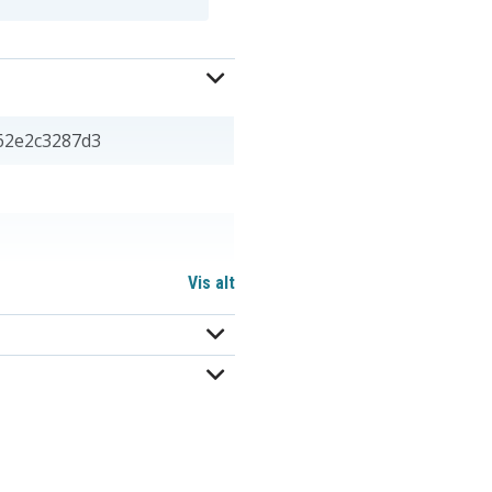
62e2c3287d3
Vis alt
 7,70 mm