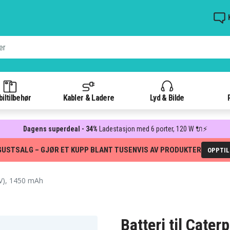
iltilbehør
Kabler & Ladere
Lyd & Bilde
Dagens superdeal - 34%
Ladestasjon med 6 porter, 120 W 🔌⚡
GUSTSALG – GJØR ET KUPP BLANT TUSENVIS AV PRODUKTER
OPPTI
6V), 1450 mAh
Batteri til Cater