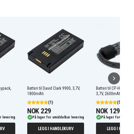
asypack,
Batteri til David Clark 9900, 3,7V,
Batteri til CP-HK02 for
1800mAh
3,7V, 2600mAh
(1)
(51)
NOK 229
NOK 129
r levering
På lager for umiddelbar levering
På lager for umiddel
URV
LEGG I HANDLEKURV
LEGG I HANDLE