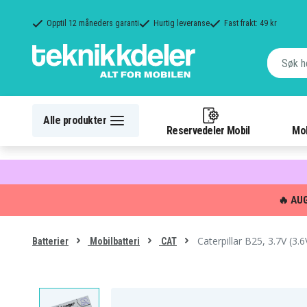
Opptil 12 måneders garanti
Hurtig leveranse
Fast frakt: 49 kr
Alle produkter
Reservedeler Mobil
Mob
🔥 AU
Caterpillar B25, 3.7V (3.
Batterier
Mobilbatteri
CAT