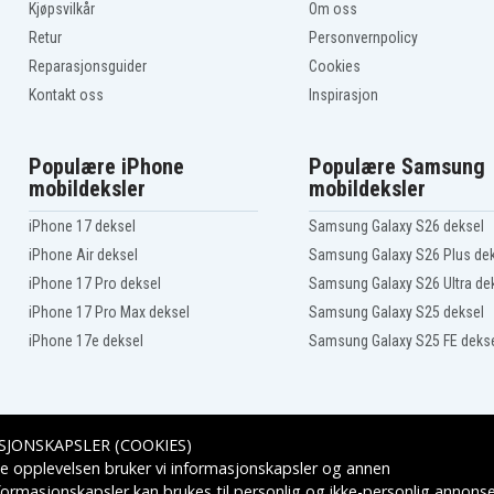
Kjøpsvilkår
Om oss
Retur
Personvernpolicy
Reparasjonsguider
Cookies
Kontakt oss
Inspirasjon
Populære iPhone
Populære Samsung
mobildeksler
mobildeksler
iPhone 17 deksel
Samsung Galaxy S26 deksel
iPhone Air deksel
Samsung Galaxy S26 Plus de
iPhone 17 Pro deksel
Samsung Galaxy S26 Ultra de
iPhone 17 Pro Max deksel
Samsung Galaxy S25 deksel
iPhone 17e deksel
Samsung Galaxy S25 FE deks
SJONSKAPSLER (COOKIES)
Leveringsalternativer
e opplevelsen bruker vi informasjonskapsler og annen
formasjonskapsler kan brukes til personlig og ikke-personlig annons