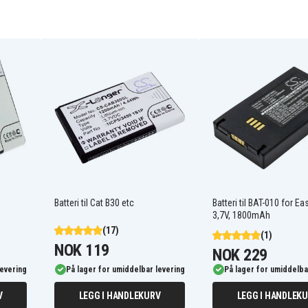
Jcb TP305
Batteri til Cat B30 etc
Batteri til BAT-010 for E
3,7V, 1800mAh
(17)
(1)
NOK 119
NOK 229
levering
På lager for umiddelbar levering
På lager for umiddelba
V
LEGG I HANDLEKURV
LEGG I HANDLEK