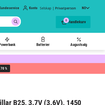
Selskap
|
Privatperson
Kundeservice
Konto
NO
0
Handlekurv
Powerbank
Batterier
Augustsalg
70 %
L
pillar B25, 3.7V (3.6V), 1450