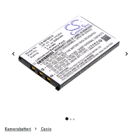
Item
1
item
item
item
of
0
Kamerabatteri
Casio
1
2
3