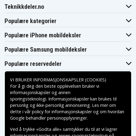
Teknikkdeler.no
Populære kategorier
Populære iPhone mobildeksler
Populære Samsung mobildeksler
Populære reservedeler
VI BRUKER INFORMASJONSKAPSLER (COOKIES)
For å gi deg den beste opplevelsen bruker vi
informasjonskapsler og annen
sporingsteknologi. Informasjonskapsler kan brukes til
Betalingsalternativer
personlig og ikke-personlig annonsering. Les mer om
dette i vår
policy for informasjonskapsler
og om hvordan
Leveringsalternativer
Google behandler personopplysninger
.
Ved å trykke «Godta alle» samtykker du til at vi lagrer
informasjonskapsler og annen sporingsteknologi på