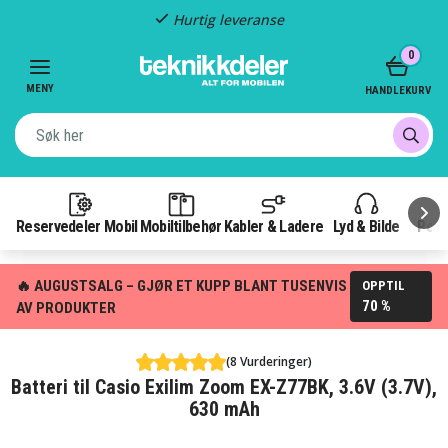
Hurtig leveranse
Item
0
2
of
MENY
HANDLEKURV
3
Reservedeler Mobil
Mobiltilbehør
Kabler & Ladere
Lyd & Bilde
Pow
🔥 AUGUSTSALG – GJØR ET KUPP BLANT TUSENVIS
OPPTIL
70 %
AV PRODUKTER
(8 Vurderinger)
Batteri til Casio Exilim Zoom EX-Z77BK, 3.6V (3.7V),
630 mAh