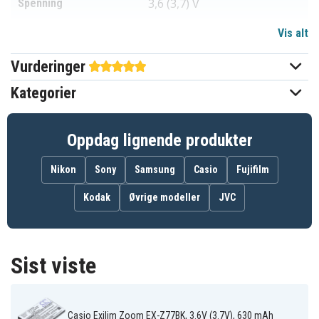
3,6 (3,7) V
Spenning
Vis alt
Li-ion
Batteri type
Vurderinger
Casio
Passer til merke
Kategorier
Ja
Overladingsbeskyttelse
Kan brukes i original
Ja
Oppdag lignende produkter
laderen
Nikon
Sony
Samsung
Casio
Fujifilm
50.80 x 32.45 x 4.60 mm
Mål
Kodak
Øvrige modeller
JVC
650 mAh
Kapasitet
Batteriet erstatter:
Sist viste
NP-20
NP-20DBA
Casio Exilim Zoom EX-Z77BK, 3.6V (3.7V), 630 mAh