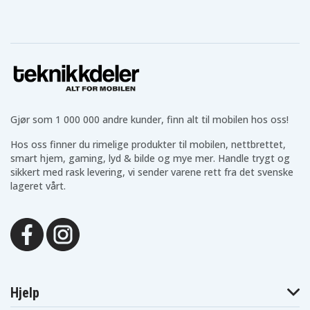
Casio Exilim EX-
Casio Exilim EX-
Casio Exilim EX-
Z5
Z6
Z65
Casio Exilim EX-
Casio Exilim EX-
Casio Exilim EX-
Z7
Z75
Z75BE
Casio Exilim EX-
Casio Exilim EX-
Casio Exilim EX-
Z75BK
Z75PK
Z75SR
Casio Exilim EX-
Casio Exilim
Casio Exilim
Z8
Zoom EX-Z11
Zoom EX-Z12
Casio Exilim
Casio Exilim
Casio Exilim
Zoom EX-Z15
Zoom EX-Z18
Zoom EX-Z3
Gjør som 1 000 000 andre kunder, finn alt til mobilen hos oss!
Casio Exilim
Casio Exilim
Casio Exilim
Zoom EX-Z4
Zoom EX-Z4U
Zoom EX-Z5
Hos oss finner du rimelige produkter til mobilen, nettbrettet,
Casio Exilim
Casio Exilim
Casio Exilim
smart hjem, gaming, lyd & bilde og mye mer. Handle trygt og
Zoom EX-Z6
Zoom EX-Z60
Zoom EX-Z60BK
sikkert med rask levering, vi sender varene rett fra det svenske
Casio Exilim
Casio Exilim
Casio Exilim
Zoom EX-Z60SR
Zoom EX-Z65
Zoom EX-Z7
lageret vårt.
Casio Exilim
Casio Exilim
Casio Exilim
Zoom EX-Z70
Zoom EX-Z70BK
Zoom EX-Z70SR
Casio Exilim
Casio Exilim
Casio Exilim
Zoom EX-Z75
Zoom EX-Z75BE
Zoom EX-Z75BK
Casio Exilim
Casio Exilim
Casio Exilim
Zoom EX-Z75PK
Zoom EX-Z75SR
Zoom EX-Z77
Casio Exilim
Casio Exilim
Casio Exilim
Zoom EX-Z77BE
Zoom EX-Z77BK
Zoom EX-Z77PK
Casio Exilim
Casio Exilim
Hjelp
Zoom EX-Z77SR
Zoom EX-Z8