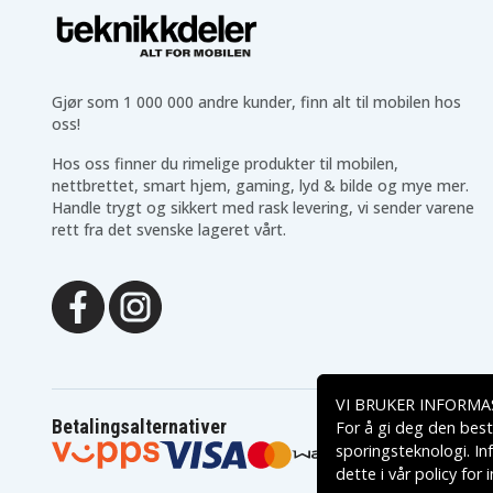
Gjør som 1 000 000 andre kunder, finn alt til mobilen hos
oss!
Hos oss finner du rimelige produkter til mobilen,
nettbrettet, smart hjem, gaming, lyd & bilde og mye mer.
Handle trygt og sikkert med rask levering, vi sender varene
rett fra det svenske lageret vårt.
VI BRUKER INFORMA
Betalingsalternativer
For å gi deg den best
sporingsteknologi. In
dette i vår
policy for