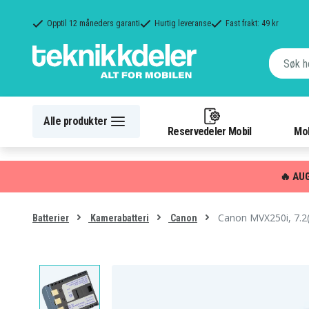
Opptil 12 måneders garanti
Hurtig leveranse
Fast frakt: 49 kr
Alle produkter
Reservedeler Mobil
Mob
🔥 AU
Canon MVX250i, 7.2(
Batterier
Kamerabatteri
Canon