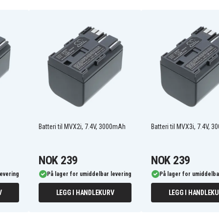
770226
BP-0567
BP-2LCL
BP2LCL
Canon
DD/NB-2L
DPCN2L
EMPIRE
GP
HELIOS
MAXELL
NB-2JH
Batteri til MVX2i, 7.4V, 3000mAh
Batteri til MVX3i, 7.4V,
NB2L-12
PR-109DG
SAKAR
NOK 239
NOK 239
TAI-S1111-01
VARTA
levering
På lager for umiddelbar levering
På lager for umiddelba
VIVANCO
Canon DC301
V
LEGG I HANDLEKURV
LEGG I HANDLEK
Canon DC330
Canon Digital Rebel XT
Canon EOS 400D