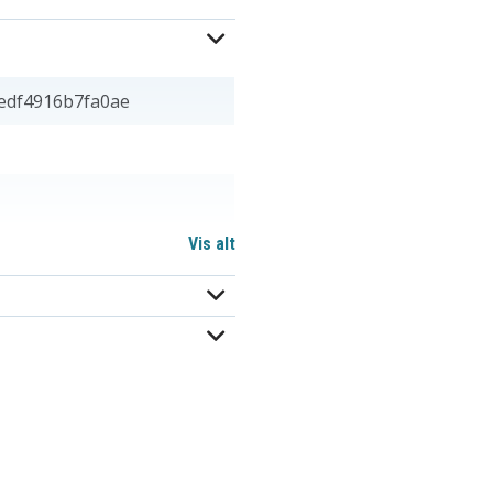
edf4916b7fa0ae
Vis alt
m