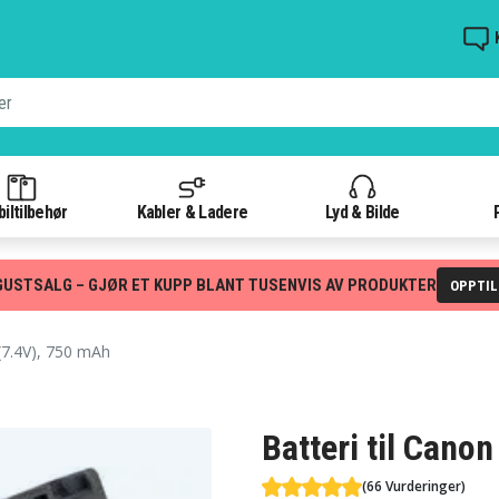
iltilbehør
Kabler & Ladere
Lyd & Bilde
GUSTSALG – GJØR ET KUPP BLANT TUSENVIS AV PRODUKTER
OPPTI
7.4V), 750 mAh
Batteri til Cano
(66 Vurderinger)