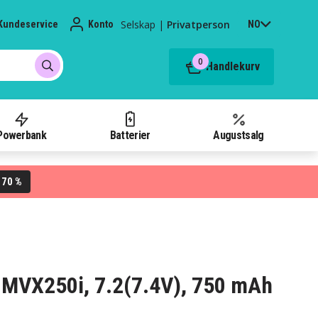
Selskap
|
Privatperson
Kundeservice
Konto
NO
0
Handlekurv
Powerbank
Batterier
Augustsalg
70 %
L
n MVX250i, 7.2(7.4V), 750 mAh