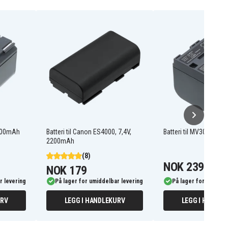
 3000mAh
Batteri til Canon ES4000, 7,4V,
Batteri til MV300i, 7.
2200mAh
(8)
NOK 239
NOK 179
r levering
På lager for umiddelbar levering
På lager for umiddel
URV
LEGG I HANDLEKURV
LEGG I HANDLE