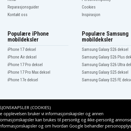
Reparasjonsguider
Cookies
Kontakt oss
Inspirasjon
Populære iPhone
Populære Samsung
mobildeksler
mobildeksler
iPhone 17 deksel
Samsung Galaxy S26 deksel
iPhone Air deksel
Samsung Galaxy S26 Plus de
iPhone 17 Pro deksel
Samsung Galaxy S26 Ultra de
iPhone 17 Pro Max deksel
Samsung Galaxy S25 deksel
iPhone 17e deksel
Samsung Galaxy S25 FE deks
SJONSKAPSLER (COOKIES)
Leveringsalternativer
e opplevelsen bruker vi informasjonskapsler og annen
formasjonskapsler kan brukes til personlig og ikke-personlig annons
 informasjonskapsler
og om hvordan
Google behandler personopplys