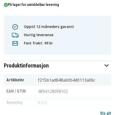
På lager for umiddelbar levering
Opptil 12 måneders garanti
Hurtig leveranse
Fast frakt: 49 kr
Produktinformasjon
f215b1ad848ab0b4d0113a06c
Artikkelnr
4894128098102
EAN / GTIN
6,0 V
Spenning
Vis alt
Li-MnO2
Batteri type