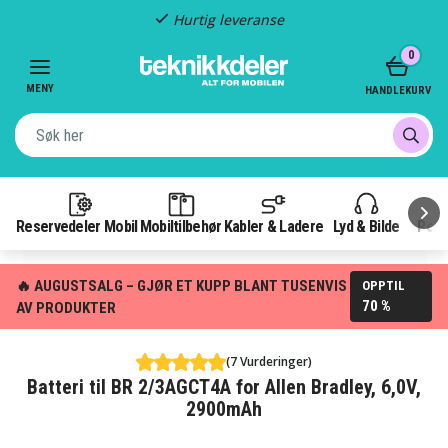
Hurtig leveranse
Item
0
2
of
MENY
HANDLEKURV
3
Reservedeler Mobil
Mobiltilbehør
Kabler & Ladere
Lyd & Bilde
Pow
🔥 AUGUSTSALG – GJØR ET KUPP BLANT TUSENVIS
OPPTIL
70 %
AV PRODUKTER
(7 Vurderinger)
Batteri til BR 2/3AGCT4A for Allen Bradley, 6,0V,
2900mAh