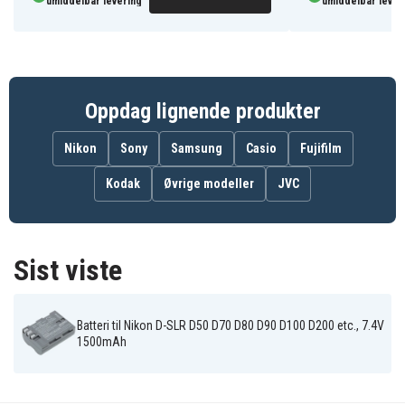
Nikon DSLR D70s
umiddelbar levering
umiddelbar lever
Nikon DSLR D80
Nikon DSLR D90
Nikon DSLR D900
Nikon DSLR D100
Oppdag lignende produkter
CB05
Artikkelnr
Nikon
Sony
Samsung
Casio
Fujifilm
4894128005032
EAN / GTIN
Kodak
Øvrige modeller
JVC
Reservedel
Produkttype
7,4 V
Spenning
Sist viste
Li-ion
Batteri type
Batteri til Nikon D-SLR D50 D70 D80 D90 D100 D200 etc., 7.4V
Nikon
Passer til merke
1500mAh
55.90 x 39.56 x 20.75 mm
Mål