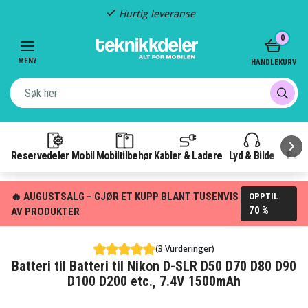
Hurtig leveranse
Item
0
3
of
MENY
HANDLEKURV
3
Reservedeler Mobil
Mobiltilbehør
Kabler & Ladere
Lyd & Bilde
Pow
🔥 AUGUSTSALG – GJØR ET KUPP BLANT TUSENVIS
OPPTIL
70 %
AV PRODUKTER
(3 Vurderinger)
Batteri til Batteri til Nikon D-SLR D50 D70 D80 D90
D100 D200 etc., 7.4V 1500mAh