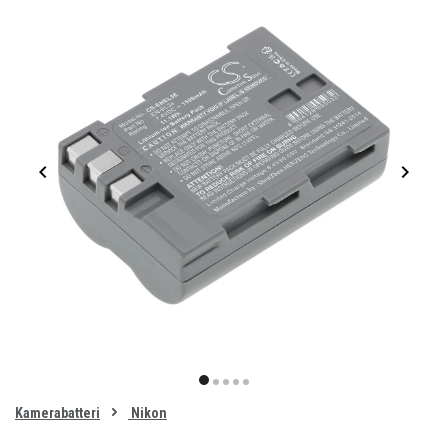
Item
1
item
item
item
item
item
of
0
Kamerabatteri
Nikon
1
2
3
4
5