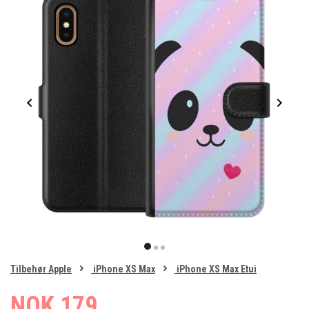
Item
1
item
item
item
of
0
Tilbehør Apple
iPhone XS Max
iPhone XS Max Etui
1
2
3
NOK 179