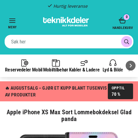
Fast frakt: 49 kr
Item
0
3
of
MENY
HANDLEKURV
3
Reservedeler Mobil
Mobiltilbehør
Kabler & Ladere
Lyd & Bilde
Pow
🔥 AUGUSTSALG – GJØR ET KUPP BLANT TUSENVIS
OPPTIL
70 %
AV PRODUKTER
Apple iPhone XS Max Sort Lommebokdeksel Glad
panda