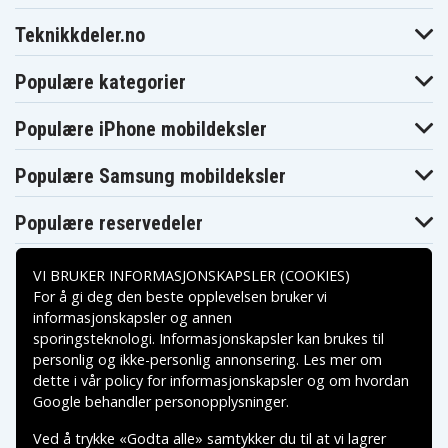
Teknikkdeler.no
Populære kategorier
Populære iPhone mobildeksler
Populære Samsung mobildeksler
Populære reservedeler
VI BRUKER INFORMASJONSKAPSLER (COOKIES)
For å gi deg den beste opplevelsen bruker vi
informasjonskapsler og annen
sporingsteknologi. Informasjonskapsler kan brukes til
Betalingsalternativer
personlig og ikke-personlig annonsering. Les mer om
dette i vår
policy for informasjonskapsler
og om hvordan
Leveringsalternativer
Google behandler personopplysninger
.
Ved å trykke «Godta alle» samtykker du til at vi lagrer