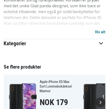
kombinerer stil og funksjonalitet. Forsiden er prydet
med det unike Glad panda-designet, som ikke bare er
estetisk tiltalende, men også gir solid beskyttelse for
telefonen din. Dette dekselet er perfekt for iPhone XS
Max og tilbyr utmerket beskyttelse samtidig som det
holder kort og kontanter på plass.
Vis alt
Dekselet lukkes sikkert med en magnetlås, og har en
Kategorier
innside av fløyel med kortlommer. Den svartkledde
baksiden gir et elegant utseende, og telefonen din
holdes trygt på plass inne i dekselets innebygde skall.
Denne to-i-ett-løsningen forener lommebok og
Se flere produkter
mobildeksel, noe som gjør det enkelt å holde orden på
verdisakene dine. Perfekt tilpasset for iPhone XS Max
med spesialtilpasset utskjæring for kameraet.
Apple iPhone XS Max
Sort Lommebokdeksel
Marmor
Produktdetaljer:
NOK 179
-Spesielt designet for iPhone XS Max lommebokdeksel.