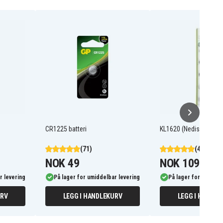
CR1225 batteri
KL1620 (Nedis), 3.0V
(71)
(44)
NOK 49
NOK 109
r levering
På lager for umiddelbar levering
På lager for umiddel
URV
LEGG I HANDLEKURV
LEGG I HANDLE