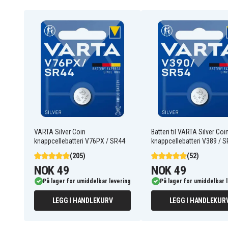
4008496274062
EAN / GTIN
Nej
Oppladingsbar
Batteri
Produkttype
5,4 mm
Tykkelse
1,5 V
Spenning
Varta
Varemerke
VARTA Silver Coin
Batteri til VARTA Silver Coi
Silveroxid
Batteri type
knappcellebatteri V76PX / SR44
knappcellebatteri V389 / 
(205)
(52)
Varta
Passer til merke
NOK 49
NOK 49
På lager for umiddelbar levering
11,6 mm
På lager for umiddelbar 
Diameter
LEGG I HANDLEKURV
LEGG I HANDLEKUR
: