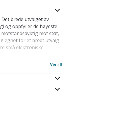
. Det brede utvalget av
rgi og oppfyller de høyeste
l, motstandsdyktig mot støt,
og egnet for et bredt utvalg
ndre små elektroniske
Vis alt
a99556