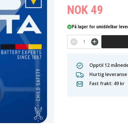
NOK 49
På lager for umiddelbar leve
Opptil 12 månede
Hurtig leveranse
Fast frakt: 49 kr