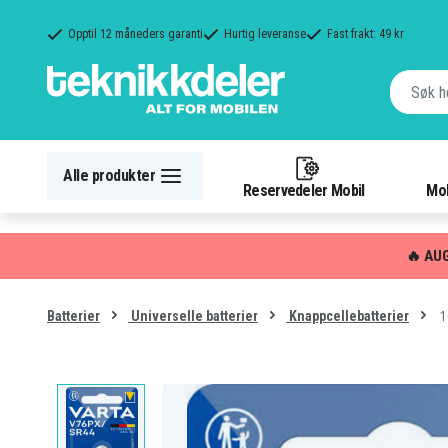
Opptil 12 måneders garanti
Hurtig leveranse
Fast frakt: 49 kr
Alle produkter
Reservedeler Mobil
Mob
🔥 AU
1
Batterier
Universelle batterier
Knappcellebatterier