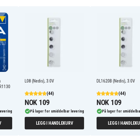
n
L08 (Nedis), 3.0V
DL1620B (Nedis), 3.0V
SR1130
(44)
(44)
NOK 109
NOK 109
levering
På lager for umiddelbar levering
På lager for umiddelba
V
LEGG I HANDLEKURV
LEGG I HANDLEK