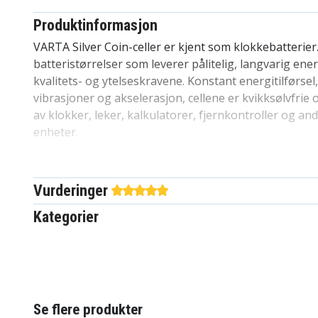
Produktinformasjon
VARTA Silver Coin-celler er kjent som klokkebatterier
batteristørrelser som leverer pålitelig, langvarig ene
kvalitets- og ytelseskravene. Konstant energitilførse
vibrasjoner og akselerasjon, cellene er kvikksølvfrie 
av klokker, leker, kalkulatorer, fjernkontroller og a
enheter.
spesifikasjoner::
Merke: Varta
Vurderinger
Produktlinje: Sølvmynt
Kategorier
Batteritype: Knappcelle
Batteristørrelse: V76PX / SR44 / 303 / 357 / AG1
Antall i pakken: 1
c308e1e292419025dc3
Artikkelnr
Se flere produkter