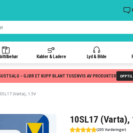
iltilbehør
Kabler & Ladere
Lyd & Bilde
GUSTSALG – GJØR ET KUPP BLANT TUSENVIS AV PRODUKTER
OPPTI
0SL17 (Varta), 1.5V
10SL17 (Varta),
(205 Vurderinger)