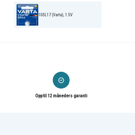
V76HS (Varta)
V76PX (Varta)
10SL17 (Varta), 1.5V
Opptil 12 måneders garanti