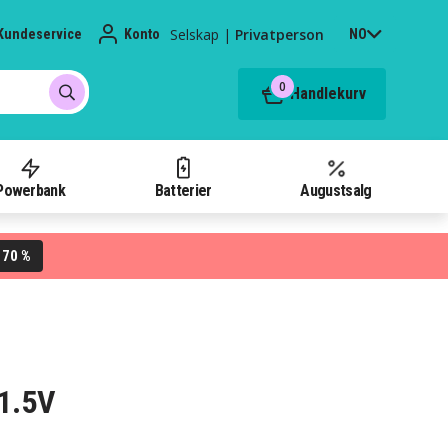
Selskap
|
Privatperson
Kundeservice
Konto
NO
0
Handlekurv
Powerbank
Batterier
Augustsalg
70 %
L
 1.5V