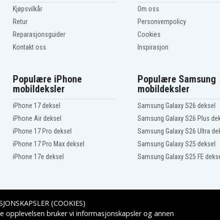
Kjøpsvilkår
Om oss
Retur
Personvernpolicy
Reparasjonsguider
Cookies
Kontakt oss
Inspirasjon
Populære iPhone
Populære Samsung
mobildeksler
mobildeksler
iPhone 17 deksel
Samsung Galaxy S26 deksel
iPhone Air deksel
Samsung Galaxy S26 Plus de
iPhone 17 Pro deksel
Samsung Galaxy S26 Ultra de
iPhone 17 Pro Max deksel
Samsung Galaxy S25 deksel
iPhone 17e deksel
Samsung Galaxy S25 FE deks
SJONSKAPSLER (COOKIES)
Leveringsalternativer
e opplevelsen bruker vi informasjonskapsler og annen